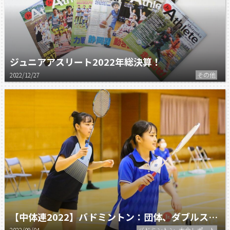
ジュニアアスリート2022年総決算！
2022/12/27
その他
【中体連2022】バドミントン：団体、ダブルスで英和二冠。 男女個人単複の熱戦！
2022/09/04
バドミントン ,大会レポート