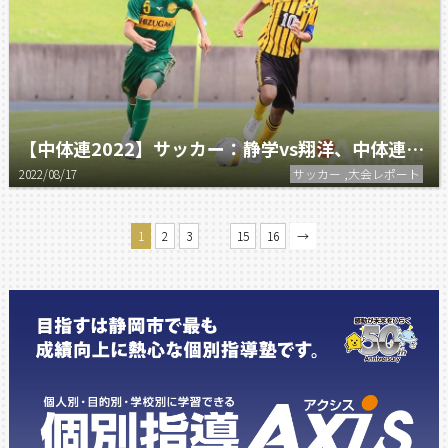
【中体連2022】サッカー：静学vs翔洋、中体連決戦。静岡学園に軍配が上がる！
2022/08/17
サッカー ,大会レポート
…
1
2
3
15
16
→