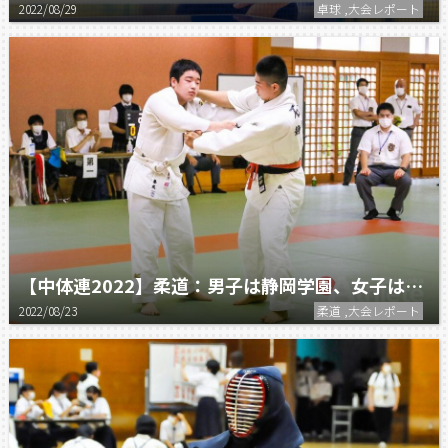
2022/08/29
卓球 ,大会レポート
【中体連2022】柔道：男子は静岡学園、女子は静岡翔洋が団体優勝。
2022/08/23
柔道 ,大会レポート