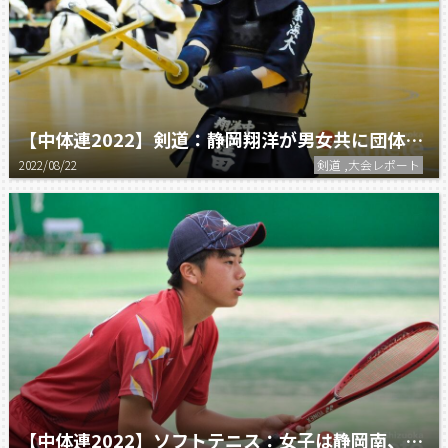
【中体連2022】剣道：静岡翔洋が男女共に団体V。絶対王者に挑んだ他校も健闘。
2022/08/22
剣道 ,大会レポート
【中体連2022】ソフトテニス：女子は静岡南、男子は大里。全中目指す両校が貫録V。