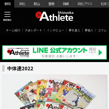
静岡
浜松
郡山
豊橋
岡崎
浜松プラス
松本
MENU
チーム紹介
大会レポート
インタビュー
夢を追え
夢追人
コラム
中体連2022