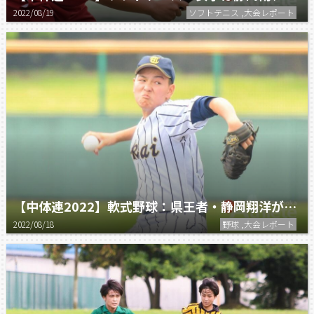
2022/08/19
ソフトテニス ,大会レポート
【中体連2022】軟式野球：県王者・静岡翔洋が貫録の優勝。静岡南中が大健闘の準Ｖ。
2022/08/18
野球 ,大会レポート