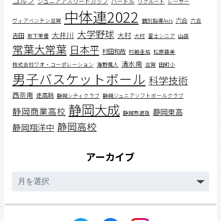
ゴルフ
ジュニアアスリートカップ
ハードル
リクルート
レーサー
中体連2022
六合
ヴィアベンテン滋賀
個別指導Axis
六合
大学野球
大井川
大村
吉田
坂下茉優
大村
富士シニア
山岳
常葉大常葉
日本平
村田和哉
村越圭佑
松原亜美
清水南
株式会社ワオ・コーポレーション
海野颯人
滋賀
田町小
男子バスケットボール
科学技術
西奈南
走高跳
静岡シティクラブ
静岡ジュニアソフトボールクラブ
静岡大成
静岡商業高校
静岡東高
静岡市選抜
静岡高校
静岡翔洋中
アーカイブ
ア
ー
カ
イ