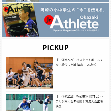
PICKUP
【中体連2026】バスケットボール：
女子順位決定戦 清水一 vs 高松
【中体連2026】軟式野球 駿河セント
ラルが県大会準優勝！東海大会出場
決定！