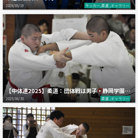
2026/05/19
サッカー,柔道 ,ギャラリー
【中体連2025】柔道：団体戦は男子・静岡学園、女子・藤枝順心が共に連覇！
2025/06/30
柔道 ,ギャラリー