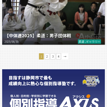
【中体連2025】柔道：男子団体戦
2025/06/30
柔道 ,ギャラリー
1
2
3
4
→