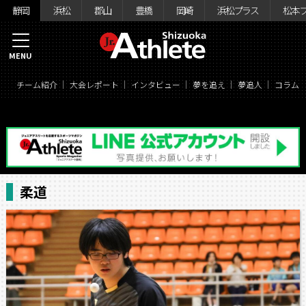
静岡
浜松
郡山
豊橋
岡崎
浜松プラス
松本
MENU
チーム紹介
大会レポート
インタビュー
夢を追え
夢追人
コラム
柔道