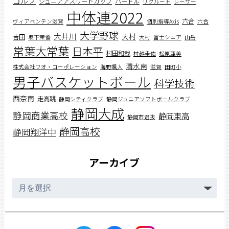
ゴルフ
ジュニアアスリートカップ
ハードル
リクルート
レーサー
中体連2022
六合
ヴィアベンテン滋賀
個別指導Axis
六合
大学野球
大井川
大村
吉田
坂下茉優
大村
富士シニア
山岳
常葉大常葉
日本平
村田和哉
村越圭佑
松原亜美
清水南
株式会社ワオ・コーポレーション
海野颯人
滋賀
田町小
男子バスケットボール
科学技術
西奈南
走高跳
静岡シティクラブ
静岡ジュニアソフトボールクラブ
静岡大成
静岡商業高校
静岡東高
静岡市選抜
静岡高校
静岡翔洋中
アーカイブ
ア
ー
カ
イ