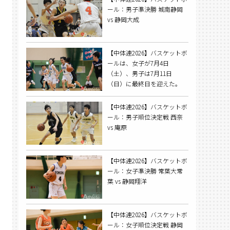
ール：男子準決勝 城南静岡
vs 静岡大成
【中体連2026】バスケットボ
ールは、女子が7月4日
（土）、男子は7月11日
（日）に最終日を迎えた。
【中体連2026】バスケットボ
ール：男子順位決定戦 西奈
vs 庵原
【中体連2026】バスケットボ
ール：女子準決勝 常葉大常
葉 vs 静岡翔洋
【中体連2026】バスケットボ
ール：女子順位決定戦 静岡