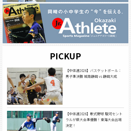
PICKUP
【中体連2026】バスケットボール：
男子準決勝 城南静岡 vs 静岡大成
【中体連2026】軟式野球 駿河セント
ラルが県大会準優勝！東海大会出場
決定！