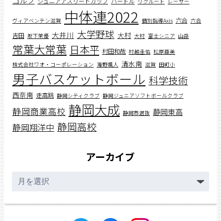
ゴルフ
ジュニアアスリートカップ
ハードル
リクルート
レーサー
中体連2022
六合
ヴィアベンテン滋賀
個別指導Axis
六合
大学野球
大井川
大村
吉田
坂下茉優
大村
富士シニア
山岳
常葉大常葉
日本平
村田和哉
村越圭佑
松原亜美
清水南
株式会社ワオ・コーポレーション
海野颯人
滋賀
田町小
男子バスケットボール
科学技術
西奈南
走高跳
静岡シティクラブ
静岡ジュニアソフトボールクラブ
静岡大成
静岡商業高校
静岡東高
静岡市選抜
静岡高校
静岡翔洋中
アーカイブ
ア
ー
カ
イ