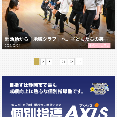
部活動から「地域クラブ」へ。子どもたちの笑顔がつなぐ未来！
2026/02/24
その他 ,コラム
…
1
2
3
21
22
→