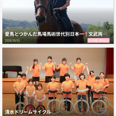
愛馬とつかんだ馬場馬術世代別日本一！文武両道で駆け抜ける青春
2026/06/01
その他 ,夢追人
清水ドリームサイクル