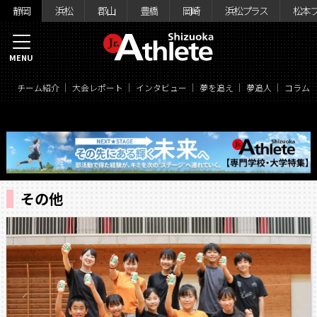
静岡
浜松
郡山
豊橋
岡崎
浜松プラス
松本
MENU
チーム紹介
大会レポート
インタビュー
夢を追え
夢追人
コラム
その他