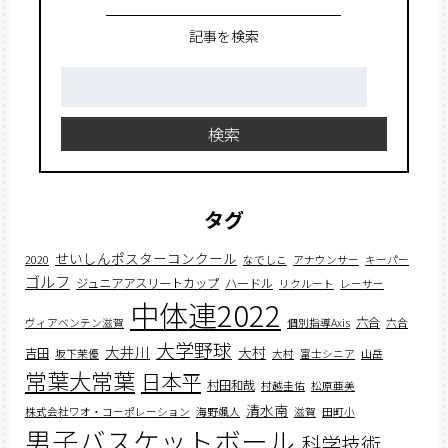
記事を検索
検
索:
検索
タグ
せいしんポスターコンクール
2020
なでしこ
アナウンサー
キーパー
ゴルフ
ジュニアアスリートカップ
ハードル
リクルート
レーサー
中体連2022
六合
ヴィアベンテン滋賀
個別指導Axis
六合
大学野球
大井川
大村
吉田
坂下茉優
大村
富士シニア
山岳
常葉大常葉
日本平
村田和哉
村越圭佑
松原亜美
清水南
株式会社ワオ・コーポレーション
海野颯人
滋賀
田町小
男子バスケットボール
科学技術