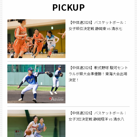
PICKUP
【中体連2026】バスケットボール：
女子順位決定戦 静岡東 vs 清水七
【中体連2026】軟式野球 駿河セント
ラルが県大会準優勝！東海大会出場
決定！
【中体連2026】バスケットボール：
女子3位決定戦 静岡翔洋 vs 清水八