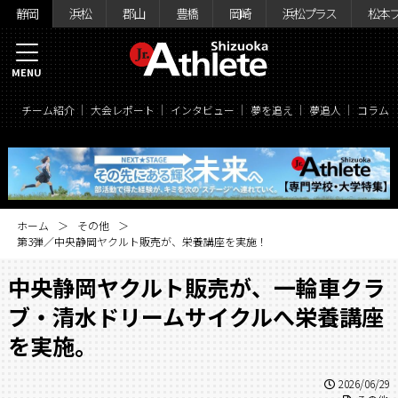
静岡
浜松
郡山
豊橋
岡崎
浜松プラス
松本
MENU
チーム紹介
大会レポート
インタビュー
夢を追え
夢追人
コラム
ホーム
その他
第3弾／中央静岡ヤクルト販売が、栄養講座を実施！
中央静岡ヤクルト販売が、一輪車クラ
ブ・清水ドリームサイクルへ栄養講座
を実施。
2026/06/29