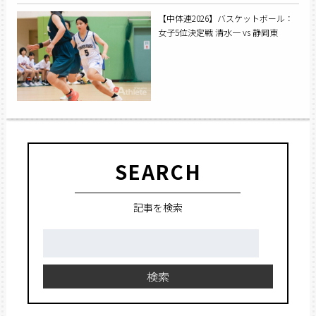
【中体連2026】バスケットボール：
女子5位決定戦 清水一 vs 静岡東
SEARCH
記事を検索
検
索:
検索