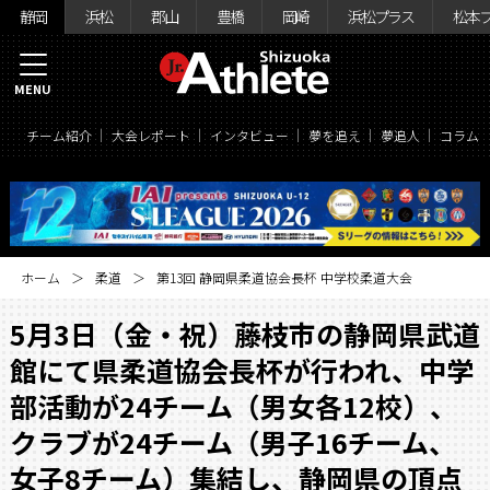
静岡
浜松
郡山
豊橋
岡崎
浜松プラス
松本
MENU
チーム紹介
大会レポート
インタビュー
夢を追え
夢追人
コラム
ホーム
柔道
第13回 静岡県柔道協会長杯 中学校柔道大会
5月3日（金・祝）藤枝市の静岡県武道
館にて県柔道協会長杯が行われ、中学
部活動が24チーム（男女各12校）、
クラブが24チーム（男子16チーム、
女子8チーム）集結し、静岡県の頂点