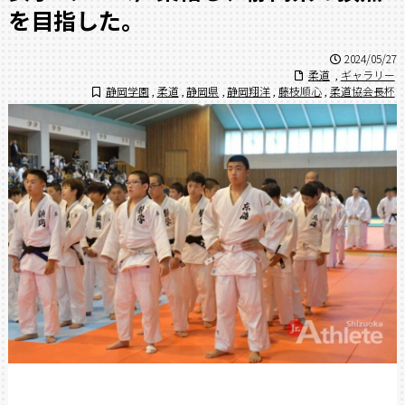
を目指した。
2024/05/27
柔道
,
ギャラリー
静岡学園
,
柔道
,
静岡県
,
静岡翔洋
,
藤枝順心
,
柔道協会長杯