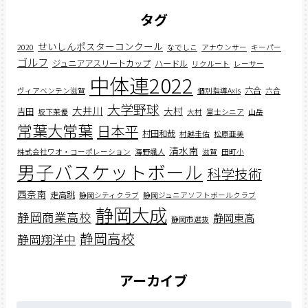
タグ
せいしんポスターコンクール
2020
なでしこ
アナウンサー
キーパー
ゴルフ
ジュニアアスリートカップ
ハードル
リクルート
レーサー
中体連2022
六合
ヴィアベンテン滋賀
個別指導Axis
六合
大学野球
大井川
大村
吉田
坂下茉優
大村
富士シニア
山岳
常葉大常葉
日本平
村田和哉
村越圭佑
松原亜美
清水南
株式会社ワオ・コーポレーション
海野颯人
滋賀
田町小
男子バスケットボール
科学技術
西奈南
走高跳
静岡シティクラブ
静岡ジュニアソフトボールクラブ
静岡大成
静岡商業高校
静岡東高
静岡市選抜
静岡高校
静岡翔洋中
アーカイブ
ア