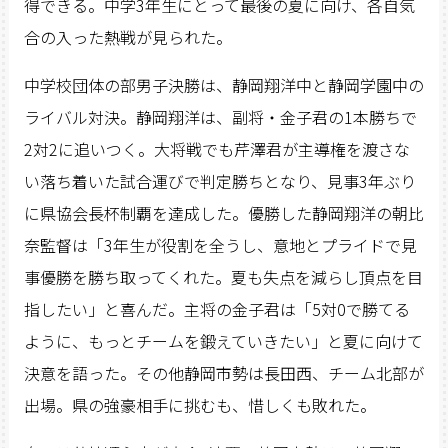
得できる。中学3年生にとって最後の夏に向け、各自気
合の入った熱戦が見られた。
中学校団体の部男子決勝は、静岡翔洋中と静岡学園中の
ライバル対決。静岡翔洋は、副将・金子君の1本勝ちで
2対2に追いつく。大将戦でも芹澤君が主導権を渡さな
い落ち着いた試合運びで判定勝ちとなり、見事3年ぶり
に県協会長杯制覇を達成した。優勝した静岡翔洋の朝比
奈監督は「3年生が役割を全うし、意地とプライドで見
事優勝を勝ち取ってくれた。夏も失点を減らし頂点を目
指したい」と喜んだ。主将の金子君は「5対0で勝てる
ように、もっとチームを鍛えていきたい」と夏に向けて
決意を語った。その他静岡市勢は長田西、チーム北部が
出場。県の強豪相手に挑むも、惜しくも敗れた。