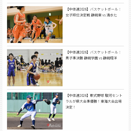
【中体連2026】バスケットボール：
女子順位決定戦 静岡東 vs 清水七
【中体連2026】バスケットボール：
男子準決勝 静岡学園 vs 静岡翔洋
【中体連2026】軟式野球 駿河セント
ラルが県大会準優勝！東海大会出場
決定！