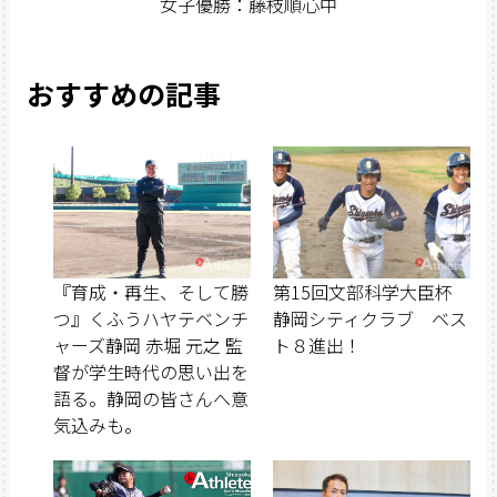
女子優勝：藤枝順心中
おすすめの記事
『育成・再生、そして勝
第15回文部科学大臣杯
つ』くふうハヤテベンチ
静岡シティクラブ ベス
ャーズ静岡 赤堀 元之 監
ト８進出！
督が学生時代の思い出を
語る。静岡の皆さんへ意
気込みも。