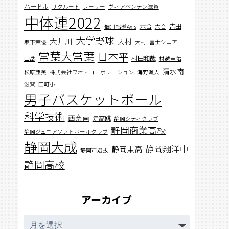
ハードル
リクルート
レーサー
ヴィアベンテン滋賀
中体連2022
六合
吉田
個別指導Axis
六合
大学野球
大井川
大村
坂下茉優
大村
富士シニア
常葉大常葉
日本平
村田和哉
山岳
村越圭佑
清水南
松原亜美
株式会社ワオ・コーポレーション
海野颯人
滋賀
田町小
男子バスケットボール
科学技術
西奈南
走高跳
静岡シティクラブ
静岡商業高校
静岡ジュニアソフトボールクラブ
静岡大成
静岡翔洋中
静岡東高
静岡市選抜
静岡高校
アーカイブ
ア