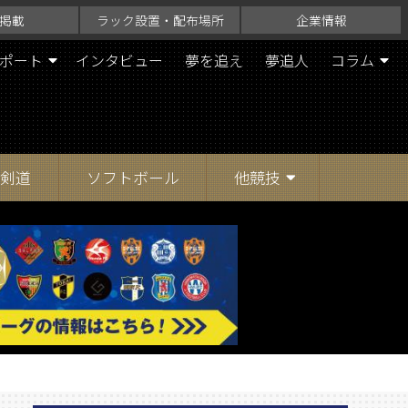
掲載
ラック設置・配布場所
企業情報
ポート
インタビュー
夢を追え
夢追人
コラム
剣道
ソフトボール
他競技