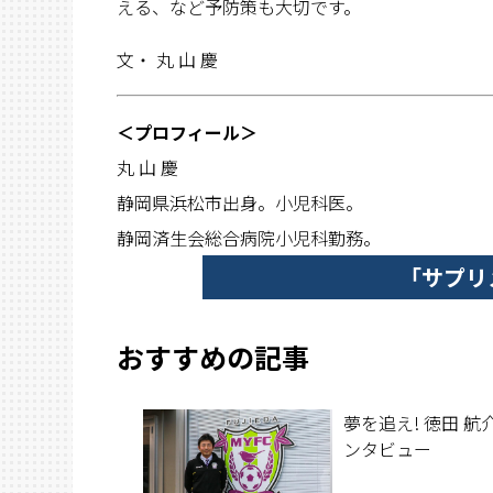
える、など予防策も大切です。
文・ 丸 山 慶
＜プロフィール＞
丸 山 慶
静岡県浜松市出身。小児科医。
静岡済生会総合病院小児科勤務。
「サプリ
おすすめの記事
夢を追え! 徳田 航介
ンタビュー