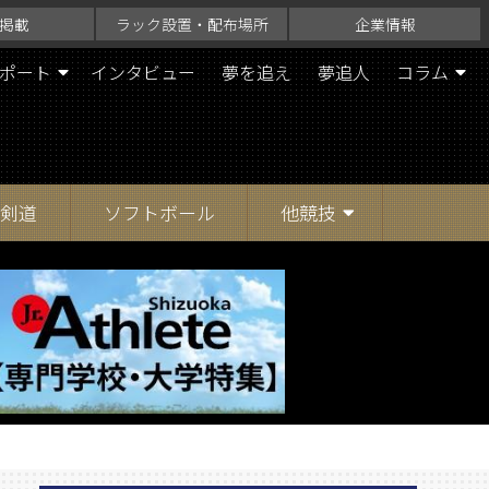
掲載
ラック設置・配布場所
企業情報
ポート
インタビュー
夢を追え
夢追人
コラム
剣道
ソフトボール
他競技