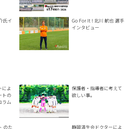
 駿介氏イ
Go For It ! 北川 航也 選手
インタビュー
ーによ
保護者・指導者に考えて
ートの
欲しい事。
コラム
 のた
静岡済生会ドクターによ