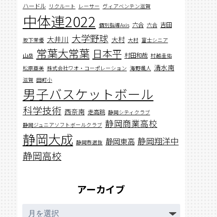
ハードル
リクルート
レーサー
ヴィアベンテン滋賀
中体連2022
六合
吉田
個別指導Axis
六合
大学野球
大井川
大村
坂下茉優
大村
富士シニア
常葉大常葉
日本平
村田和哉
山岳
村越圭佑
清水南
松原亜美
株式会社ワオ・コーポレーション
海野颯人
滋賀
田町小
男子バスケットボール
科学技術
西奈南
走高跳
静岡シティクラブ
静岡商業高校
静岡ジュニアソフトボールクラブ
静岡大成
静岡翔洋中
静岡東高
静岡市選抜
静岡高校
アーカイブ
ア