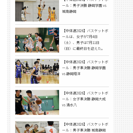
ール：男子決勝 静岡学園 vs
城南静岡
【中体連2026】バスケットボ
ールは、女子が7月4日
（土）、男子は7月11日
（日）に最終日を迎えた。
【中体連2026】バスケットボ
ール：男子準決勝 静岡学園
vs 静岡翔洋
【中体連2026】バスケットボ
ール：女子準決勝 静岡大成
vs 清水八
【中体連2026】バスケットボ
ール：男子準決勝 城南静岡