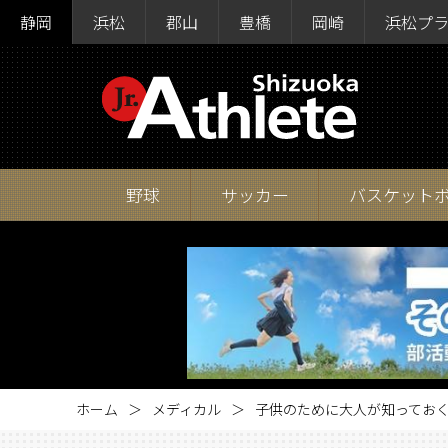
静岡
浜松
郡山
豊橋
岡崎
浜松プ
野球
サッカー
バスケット
ホーム
メディカル
子供のために大人が知ってお