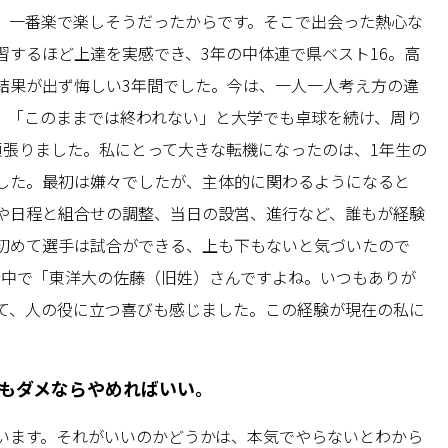
、一番楽で楽しそうだったからです。そこで出会った熱心な
習するほど上達を実感でき、3年の中体連で県ベスト16。高
結果が出ず悔しい3年間でした。今は、一人一人考え方の違
。「このままでは終われない」と大学でも卓球を続け、周り
頑張りました。私にとって大きな転機になったのは、1年生の
した。最初は嫌々でしたが、主体的に関わるようになると
や日程と組合せの調整、当日の設営、進行など、誰もが経験
初めて選手は試合ができる、上も下もないと気づいたので
街中で「東洋大の佐藤（旧姓）さんですよね。いつもありが
て、人の役に立つ喜びも感じました。この経験が現在の私に
もダメならやめればいい。
います。それがいいのかどうかは、本気でやらないとわから