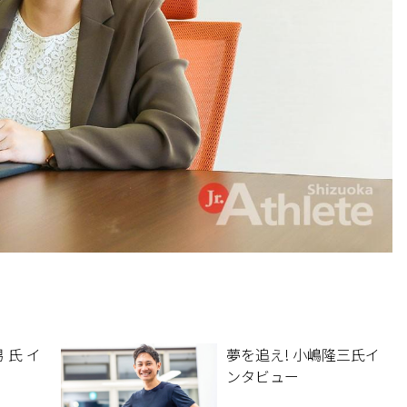
 氏 イ
夢を追え! 小嶋隆三氏イ
ンタビュー