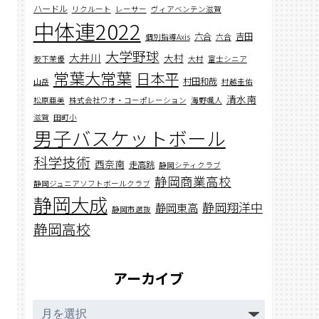
ハードル
リクルート
レーサー
ヴィアベンテン滋賀
中体連2022
六合
吉田
個別指導Axis
六合
大学野球
大井川
大村
坂下茉優
大村
富士シニア
常葉大常葉
日本平
村田和哉
山岳
村越圭佑
清水南
松原亜美
株式会社ワオ・コーポレーション
海野颯人
滋賀
田町小
男子バスケットボール
科学技術
西奈南
走高跳
静岡シティクラブ
静岡商業高校
静岡ジュニアソフトボールクラブ
静岡大成
静岡翔洋中
静岡東高
静岡市選抜
静岡高校
アーカイブ
ア