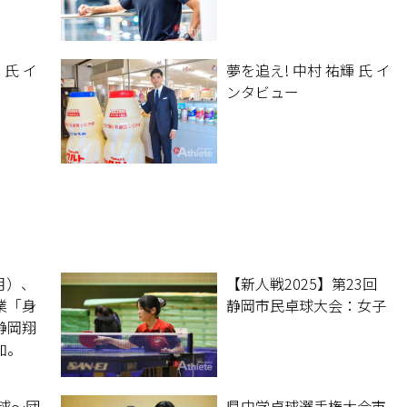
 氏 イ
夢を追え! 中村 祐輝 氏 イ
ンタビュー
（月）、
【新人戦2025】第23回
業「身
静岡市民卓球大会：女子
静岡翔
加。
スポー
卓球〜団
県中学卓球選手権大会市