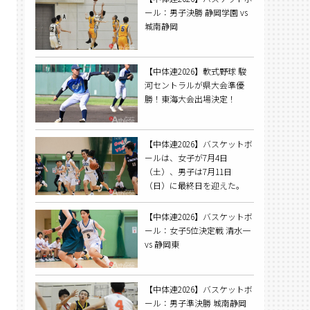
ール：男子決勝 静岡学園 vs
城南静岡
【中体連2026】軟式野球 駿
河セントラルが県大会準優
勝！東海大会出場決定！
【中体連2026】バスケットボ
ールは、女子が7月4日
（土）、男子は7月11日
（日）に最終日を迎えた。
【中体連2026】バスケットボ
ール：女子5位決定戦 清水一
vs 静岡東
【中体連2026】バスケットボ
ール：男子準決勝 城南静岡