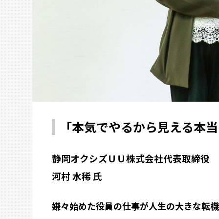
「本気でやるから見える本当
静岡オクシズＵＵ株式会社
代表取締役
河村 水稀 氏
嫌々始めた役員の仕事が
人生の大きな転機