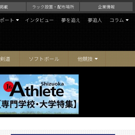
掲載
ラック設置・配布場所
企業情報
ポート
インタビュー
夢を追え
夢追人
コラム
剣道
ソフトボール
他競技