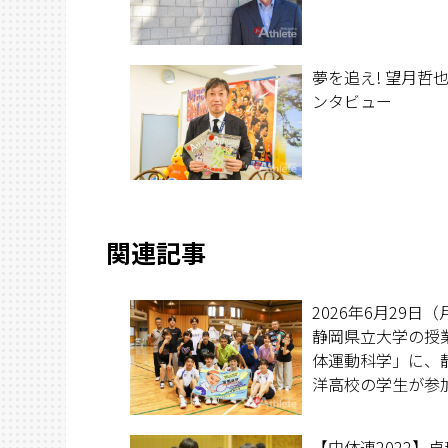
夢を追え! 望月哲也
ンタビュー
関連記事
2026年6月29日
静岡県立大学の授
体運動科学」に、
洋高校の学生が参
『ナビゲーション
ツ』に初挑戦！
【中体連2022】