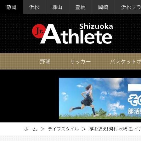
静岡
浜松
郡山
豊橋
岡崎
浜松プ
野球
サッカー
バスケット
ホーム
ライフスタイル
夢を追え! 河村 水稀 氏 