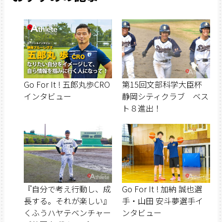
Go For It ! 五郎丸歩CRO
第15回文部科学大臣杯
インタビュー
静岡シティクラブ ベス
ト８進出！
『自分で考え行動し、成
Go For It ! 加納 誠也選
長する。それが楽しい』
手・山田 安斗夢選手イ
くふうハヤテベンチャー
ンタビュー