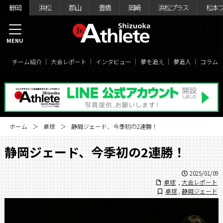
静岡
浜松
郡山
豊橋
岡崎
浜松プラス
松本
MENU
チーム紹介
大会レポート
インタビュー
夢を追え
夢追人
コラム
ホーム
卓球
静岡ジェード、今季初の2連勝！
静岡ジェード、今季初の2連勝！
2025/01/09
卓球
,
大会レポート
卓球
,
静岡ジェード