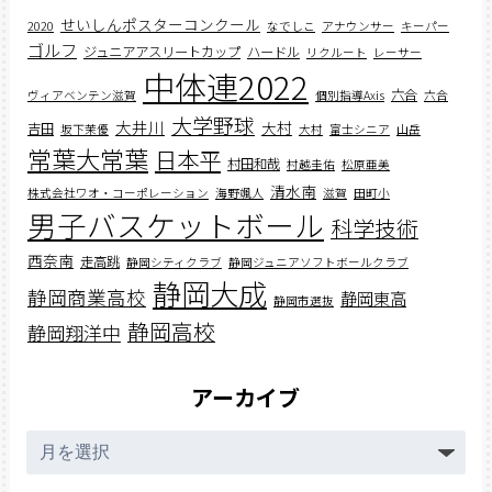
せいしんポスターコンクール
2020
なでしこ
アナウンサー
キーパー
ゴルフ
ジュニアアスリートカップ
ハードル
リクルート
レーサー
中体連2022
六合
ヴィアベンテン滋賀
個別指導Axis
六合
大学野球
大井川
大村
吉田
坂下茉優
大村
富士シニア
山岳
常葉大常葉
日本平
村田和哉
村越圭佑
松原亜美
清水南
株式会社ワオ・コーポレーション
海野颯人
滋賀
田町小
男子バスケットボール
科学技術
西奈南
走高跳
静岡シティクラブ
静岡ジュニアソフトボールクラブ
静岡大成
静岡商業高校
静岡東高
静岡市選抜
静岡高校
静岡翔洋中
アーカイブ
ア
ー
カ