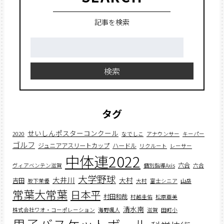
記事を検索
検
索:
検索
タグ
せいしんポスターコンクール
2020
なでしこ
アナウンサー
キーパー
ゴルフ
ジュニアアスリートカップ
ハードル
リクルート
レーサー
中体連2022
六合
ヴィアベンテン滋賀
個別指導Axis
六合
大学野球
大井川
大村
吉田
坂下茉優
大村
富士シニア
山岳
常葉大常葉
日本平
村田和哉
村越圭佑
松原亜美
清水南
株式会社ワオ・コーポレーション
海野颯人
滋賀
田町小