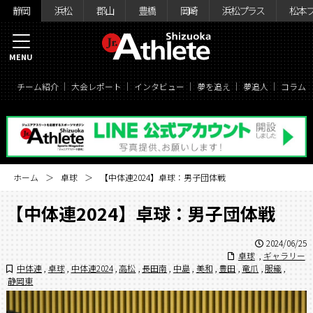
静岡
浜松
郡山
豊橋
岡崎
浜松プラス
松本
MENU
チーム紹介
大会レポート
インタビュー
夢を追え
夢追人
コラム
ホーム
卓球
【中体連2024】卓球：男子団体戦
【中体連2024】卓球：男子団体戦
2024/06/25
卓球
,
ギャラリー
中体連
,
卓球
,
中体連2024
,
高松
,
長田南
,
中島
,
美和
,
豊田
,
竜爪
,
服織
,
静岡東