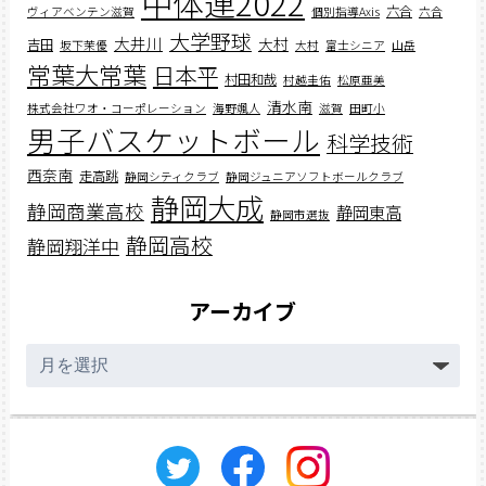
中体連2022
六合
ヴィアベンテン滋賀
個別指導Axis
六合
大学野球
大井川
大村
吉田
坂下茉優
大村
富士シニア
山岳
常葉大常葉
日本平
村田和哉
村越圭佑
松原亜美
清水南
株式会社ワオ・コーポレーション
海野颯人
滋賀
田町小
男子バスケットボール
科学技術
西奈南
走高跳
静岡シティクラブ
静岡ジュニアソフトボールクラブ
静岡大成
静岡商業高校
静岡東高
静岡市選抜
静岡高校
静岡翔洋中
アーカイブ
ア
ー
カ
イ
ブ