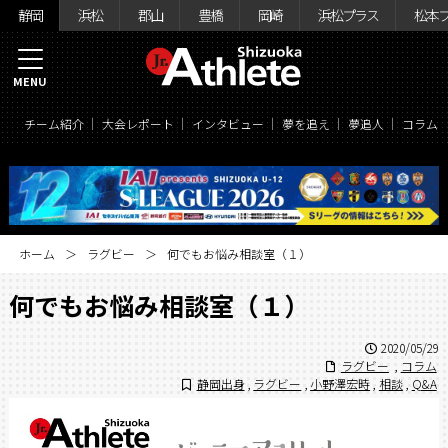
静岡
浜松
郡山
豊橋
岡崎
浜松プラス
松本
MENU
チーム紹介
大会レポート
インタビュー
夢を追え
夢追人
コラム
ホーム
ラグビー
何でもお悩み相談室（１）
何でもお悩み相談室（１）
2020/05/29
ラグビー
,
コラム
静岡出身
,
ラグビー
,
小野澤宏時
,
相談
,
Q&A