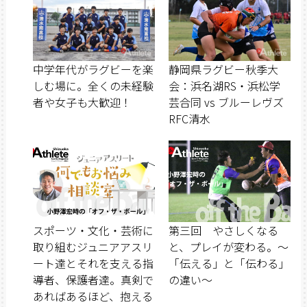
中学年代がラグビーを楽
静岡県ラグビー秋季大
しむ場に。全くの未経験
会：浜名湖RS・浜松学
者や女子も大歓迎！
芸合同 vs ブルーレヴズ
RFC清水
スポーツ・文化・芸術に
第三回 やさしくなる
取り組むジュニアアスリ
と、プレイが変わる。～
ート達とそれを支える指
「伝える」と「伝わる」
導者、保護者達。真剣で
の違い～
あればあるほど、抱える