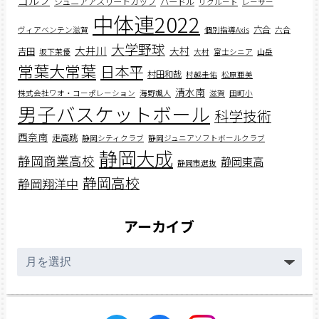
ゴルフ
ジュニアアスリートカップ
ハードル
リクルート
レーサー
中体連2022
六合
ヴィアベンテン滋賀
個別指導Axis
六合
大学野球
大井川
大村
吉田
坂下茉優
大村
富士シニア
山岳
常葉大常葉
日本平
村田和哉
村越圭佑
松原亜美
清水南
株式会社ワオ・コーポレーション
海野颯人
滋賀
田町小
男子バスケットボール
科学技術
西奈南
走高跳
静岡シティクラブ
静岡ジュニアソフトボールクラブ
静岡大成
静岡商業高校
静岡東高
静岡市選抜
静岡高校
静岡翔洋中
アーカイブ
ア
ー
カ
イ