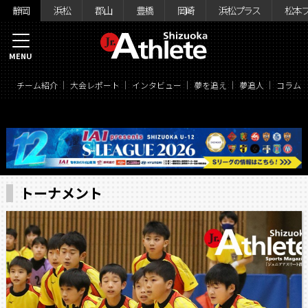
静岡
浜松
郡山
豊橋
岡崎
浜松プラス
松本
MENU
チーム紹介
大会レポート
インタビュー
夢を追え
夢追人
コラム
トーナメント