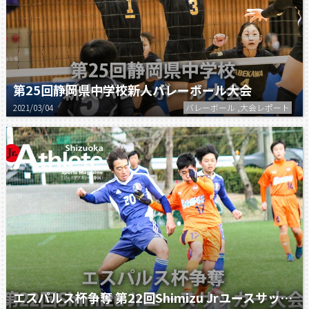
第25回静岡県中学校新人バレーボール大会
2021/03/04
バレーボール ,大会レポート
エスパルス杯争奪 第22回Shimizu Jrユースサッカー大会