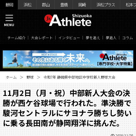
静岡
浜松
郡山
豊橋
岡崎
浜松プラス
松本
MENU
チーム紹介
大会レポート
インタビュー
夢を追え
夢追人
コラム
ホーム
野球
令和7年 静岡県中部地区中学校新人野球大会
11月2日（月・祝）中部新人大会の決
勝が西ケ谷球場で行われた。準決勝で
駿河セントラルにサヨナラ勝ちし勢い
に乗る長田南が静岡翔洋に挑んだ。
2025/11/28