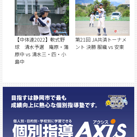
【中体連2022】軟式野
第21回 JA共済トーナメ
球 清水予選 庵原・蒲
ント 決勝 服織 vs 安東
原中 vs 清水三・四・小
島中