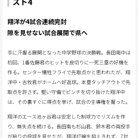
スト4
翔洋が4試合連続完封
隙を見せない試合展開で県へ
手に汗握る展開となった中学野球の決勝戦。長田南中は
初回、1番佐藤君のヒットを皮切りに一死三塁の好機を
作る。センター犠牲フライで先取点かと思われたが、翔
洋中・古牧君がホームへ好返球。本塁タッチアウトで先
取点を許さず。堅い守備でピンチを切り抜けた翔洋中
は、その裏すぐに得点を挙げ、試合の主導権を握った。
翔洋のエース池ヶ谷君は安定した制球力でリズムを作
り、無失点を続ける。長田南も杉山君、鈴木君の両投手
が粘りの投球を見せたが、翔洋打線を抑えきれず、7対