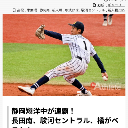
野球
,
ギャラリー
高松
,
常葉橘
,
静岡南
,
新人戦
,
軟式野球
,
駿河セントラル
,
新人戦2025
静岡翔洋中が連覇！
長田南、駿河セントラル、橘がベ