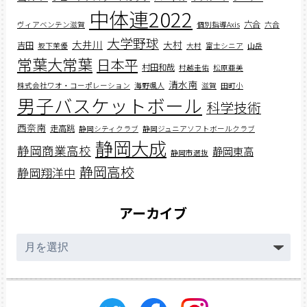
中体連2022
六合
ヴィアベンテン滋賀
個別指導Axis
六合
大学野球
大井川
大村
吉田
坂下茉優
大村
富士シニア
山岳
常葉大常葉
日本平
村田和哉
村越圭佑
松原亜美
清水南
株式会社ワオ・コーポレーション
海野颯人
滋賀
田町小
男子バスケットボール
科学技術
西奈南
走高跳
静岡シティクラブ
静岡ジュニアソフトボールクラブ
静岡大成
静岡商業高校
静岡東高
静岡市選抜
静岡高校
静岡翔洋中
アーカイブ
ア
ー
カ
イ
ブ