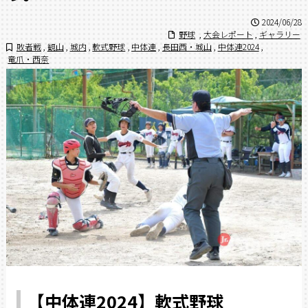
2024/06/28
野球
,
大会レポート
,
ギャラリー
敗者戦
,
観山
,
城内
,
軟式野球
,
中体連
,
長田西・城山
,
中体連2024
,
竜爪・西奈
【中体連2024】軟式野球