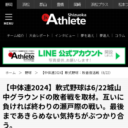
静岡
浜松
郡山
豊橋
岡崎
浜松プラス
松本
MENU
チーム紹介
大会レポート
インタビュー
夢を追え
夢追人
コラム
ホーム
野球
【中体連2024】軟式野球：敗者復活戦（6/22）
【中体連2024】軟式野球は6/22城山
中グラウンドの敗者戦を取材。互いに
負ければ終わりの瀬戸際の戦い。最後
まであきらめない気持ちがぶつかり合
う。