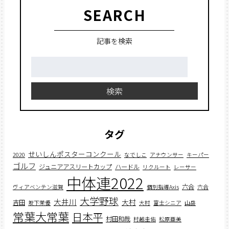
SEARCH
記事を検索
検
索:
検索
タグ
せいしんポスターコンクール
2020
なでしこ
アナウンサー
キーパー
ゴルフ
ジュニアアスリートカップ
ハードル
リクルート
レーサー
中体連2022
六合
ヴィアベンテン滋賀
個別指導Axis
六合
大学野球
大井川
大村
吉田
坂下茉優
大村
富士シニア
山岳
常葉大常葉
日本平
村田和哉
村越圭佑
松原亜美