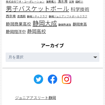
清水南
株式会社ワオ・コーポレーション
海野颯人
滋賀
田町小
男子バスケットボール
科学技術
西奈南
走高跳
静岡シティクラブ
静岡ジュニアソフトボールクラブ
静岡大成
静岡商業高校
静岡東高
静岡市選抜
静岡高校
静岡翔洋中
アーカイブ
ア
ー
カ
イ
ブ
ジュニアアスリート静岡