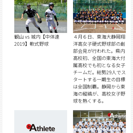
観山 vs 城内【中体連
４月６日、東海大静岡翔
2019】軟式野球
洋高女子硬式野球部の創
部会見が行われた。県内
高校初、全国の東海大付
属高校でも初となる女子
チームだ。総勢29人でス
タートする一期生の目標
は全国制覇。静岡から東
海の縦縞が、高校女子野
球を熱くする。