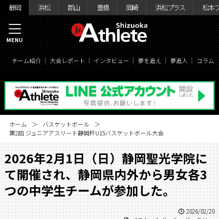
静岡
浜松
郡山
豊橋
岡崎
浜松プラス
松本
MENU
チーム紹介
大会レポート
インタビュー
夢を追え
夢追人
コラム
ホーム
バスケットボール
第2回 ジュニアアスリート静岡杯U15バスケットボール大会
2026年2月1日（日）静岡聖光学院に
て開催され、静岡県内外から男女各3
つの中学生チームが参加した。
2026/02/20