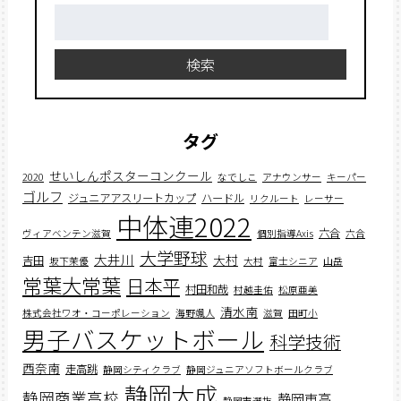
検
索:
検索
タグ
せいしんポスターコンクール
2020
なでしこ
アナウンサー
キーパー
ゴルフ
ジュニアアスリートカップ
ハードル
リクルート
レーサー
中体連2022
六合
ヴィアベンテン滋賀
個別指導Axis
六合
大学野球
大井川
大村
吉田
坂下茉優
大村
富士シニア
山岳
常葉大常葉
日本平
村田和哉
村越圭佑
松原亜美
清水南
株式会社ワオ・コーポレーション
海野颯人
滋賀
田町小
男子バスケットボール
科学技術
西奈南
走高跳
静岡シティクラブ
静岡ジュニアソフトボールクラブ
静岡大成
静岡商業高校
静岡東高
静岡市選抜