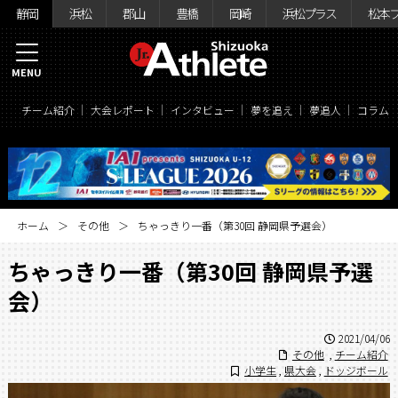
静岡
浜松
郡山
豊橋
岡崎
浜松プラス
松本
MENU
チーム紹介
大会レポート
インタビュー
夢を追え
夢追人
コラム
ホーム
その他
ちゃっきり一番（第30回 静岡県予選会）
ちゃっきり一番（第30回 静岡県予選
会）
2021/04/06
その他
,
チーム紹介
小学生
,
県大会
,
ドッジボール