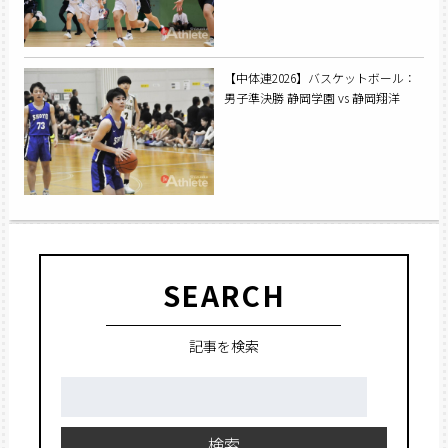
【中体連2026】バスケットボール：
男子準決勝 静岡学園 vs 静岡翔洋
SEARCH
記事を検索
検
索:
検索