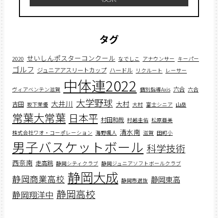
タグ
せいしんポスターコンクール
2020
なでしこ
アナウンサー
キーパー
ゴルフ
ジュニアアスリートカップ
ハードル
リクルート
レーサー
中体連2022
六合
ヴィアベンテン滋賀
個別指導Axis
六合
大学野球
大井川
大村
吉田
坂下茉優
大村
富士シニア
山岳
常葉大常葉
日本平
村田和哉
村越圭佑
松原亜美
清水南
株式会社ワオ・コーポレーション
海野颯人
滋賀
田町小
男子バスケットボール
科学技術
西奈南
走高跳
静岡シティクラブ
静岡ジュニアソフトボールクラブ
静岡大成
静岡商業高校
静岡東高
静岡市選抜
静岡高校
静岡翔洋中