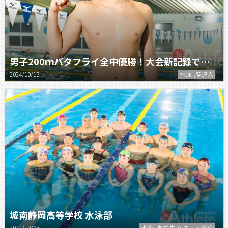
男子200ｍバタフライ全中優勝！大会新記録で掴んだ日本一の栄冠！
2024/10/15
水泳 ,夢追人
城南静岡高等学校 水泳部
2022/10/03
水泳 ,高校生版,チーム紹介