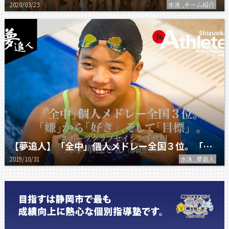
2020/03/23
水泳 ,チーム紹介
【夢追人】「全中」個人メドレー全国３位。「嫌」から「好き」、そして「目標」。
2019/10/31
水泳 ,夢追人