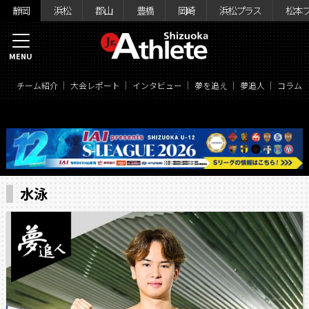
静岡
浜松
郡山
豊橋
岡崎
浜松プラス
松本
MENU
チーム紹介
大会レポート
インタビュー
夢を追え
夢追人
コラム
水泳