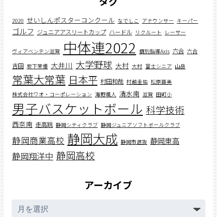
タグ
せいしんポスターコンクール
2020
なでしこ
アナウンサー
キーパー
ゴルフ
ジュニアアスリートカップ
ハードル
リクルート
レーサー
中体連2022
六合
ヴィアベンテン滋賀
個別指導Axis
六合
大学野球
大井川
大村
吉田
坂下茉優
大村
富士シニア
山岳
常葉大常葉
日本平
村田和哉
村越圭佑
松原亜美
清水南
株式会社ワオ・コーポレーション
海野颯人
滋賀
田町小
男子バスケットボール
科学技術
西奈南
走高跳
静岡シティクラブ
静岡ジュニアソフトボールクラブ
静岡大成
静岡商業高校
静岡東高
静岡市選抜
静岡高校
静岡翔洋中
アーカイブ
ア
ー