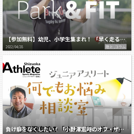
【参加無料】幼児、小学生集まれ！ 「早く走るコツ」をラグビー元日本代表 小野澤宏時氏が伝授！
2022/04/28
陸上 ,コラム
負け癖をなくしたい！「小野澤宏時のオフ・ザ・ボール」何でもお悩み相談室（11）