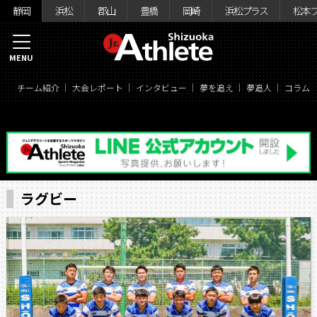
静岡
浜松
郡山
豊橋
岡崎
浜松プラス
松本
MENU
チーム紹介
大会レポート
インタビュー
夢を追え
夢追人
コラム
ラグビー