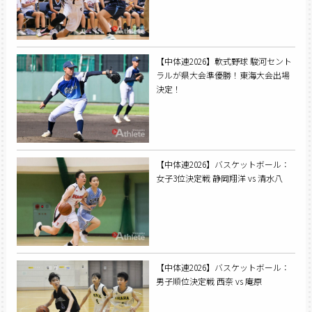
【中体連2026】軟式野球 駿河セント
ラルが県大会準優勝！東海大会出場
決定！
【中体連2026】バスケットボール：
女子3位決定戦 静岡翔洋 vs 清水八
【中体連2026】バスケットボール：
男子順位決定戦 西奈 vs 庵原