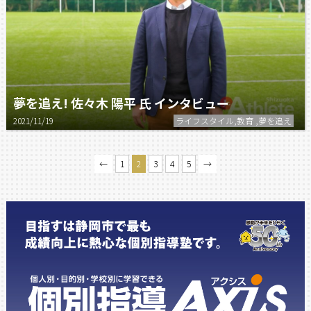
夢を追え! 佐々木 陽平 氏 インタビュー
2021/11/19
ライフスタイル,教育 ,夢を追え
←
1
2
3
4
5
→