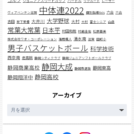
ゴルフ
ジュニアアスリートカップ
ハードル
リクルート
レーサー
中体連2022
六合
ヴィアベンテン滋賀
個別指導Axis
六合
大学野球
大井川
大村
吉田
坂下茉優
大村
富士シニア
山岳
常葉大常葉
日本平
村田和哉
村越圭佑
松原亜美
清水南
株式会社ワオ・コーポレーション
海野颯人
滋賀
田町小
男子バスケットボール
科学技術
西奈南
走高跳
静岡シティクラブ
静岡ジュニアソフトボールクラブ
静岡大成
静岡商業高校
静岡東高
静岡市選抜
静岡高校
静岡翔洋中
アーカイブ
ア
ー
カ
イ