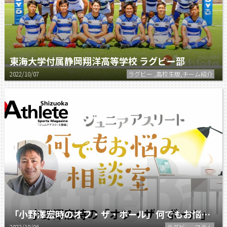
東海大学付属静岡翔洋高等学校 ラグビー部
2022/10/07
ラグビー ,高校生版,チーム紹介
「小野澤宏時のオフ・ザ・ボール」何でもお悩み相談室（13）
2022/10/06
ラグビー ,コラム