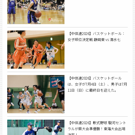
【中体連2026】バスケットボール：
女子順位決定戦 静岡東 vs 清水七
【中体連2026】バスケットボール
は、女子が7月4日（土）、男子は7月
11日（日）に最終日を迎えた。
【中体連2026】軟式野球 駿河セント
ラルが県大会準優勝！東海大会出場
決定！