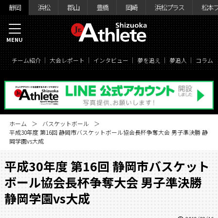
静岡
浜松
郡山
豊橋
岡崎
浜松プラス
松本
MENU
チーム紹介
大会レポート
インタビュー
夢を追え
夢追人
コラム
ホーム
バスケットボール
平成30年度 第16回 静岡市バスケットボール協会長杯争奪大会 男子準決勝 静
岡学園vs大成
平成30年度 第16回 静岡市バスケット
ボール協会長杯争奪大会 男子準決勝
静岡学園vs大成