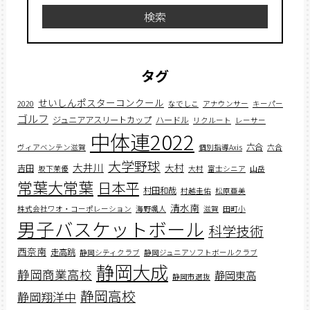
検索
タグ
せいしんポスターコンクール
2020
なでしこ
アナウンサー
キーパー
ゴルフ
ジュニアアスリートカップ
ハードル
リクルート
レーサー
中体連2022
六合
ヴィアベンテン滋賀
個別指導Axis
六合
大学野球
大井川
大村
吉田
坂下茉優
大村
富士シニア
山岳
常葉大常葉
日本平
村田和哉
村越圭佑
松原亜美
清水南
株式会社ワオ・コーポレーション
海野颯人
滋賀
田町小
男子バスケットボール
科学技術
西奈南
走高跳
静岡シティクラブ
静岡ジュニアソフトボールクラブ
静岡大成
静岡商業高校
静岡東高
静岡市選抜
静岡高校
静岡翔洋中