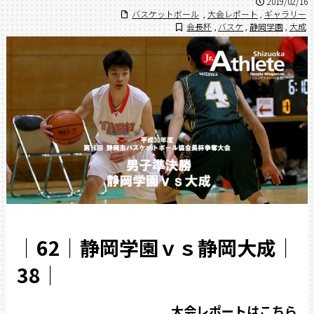
2019/02/16
バスケットボール
,
大会レポート
,
ギャラリー
会長杯
,
バスケ
,
静岡学園
,
大成
｜62｜静岡学園ｖｓ静岡大成｜
38｜
大会レポートはこちら