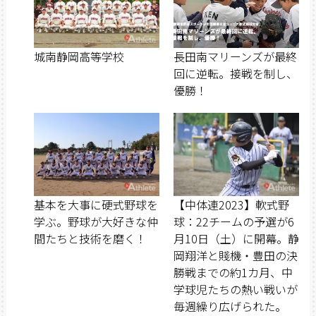
城南静岡高等学校
長田南マリーンズが最終
回に逆転。接戦を制し、
優勝！
基本を大事に硬式野球を
【中体連2023】軟式野
学ぶ。野球が大好きな仲
球：22チームの予選が6
間たちと技術を磨く！
月10日（土）に開幕。静
岡翔洋と賤機・豊田の決
勝戦までの約1カ月、中
学球児たちの熱い戦いが
毎週繰り広げられた。