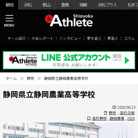
静岡
浜松
郡山
豊橋
岡崎
浜松プラス
松本
MENU
チーム紹介
大会レポート
インタビュー
夢を追え
夢追人
コラム
ホーム
野球
静岡県立静岡農業高等学校
静岡県立静岡農業高等学校
2026/06/13
野球
,
高校生版
高校野球
,
静岡農業
,
2026