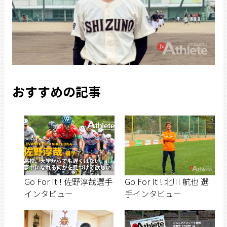
おすすめの記事
Go For It ! 佐野淳哉選手
Go For It ! 北川 航也 選
インタビュー
手インタビュー