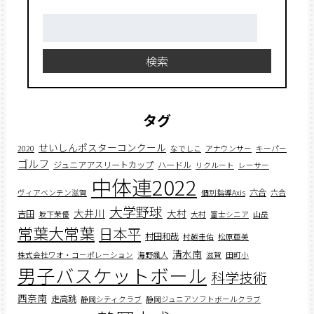
検
索:
検索
タグ
せいしんポスターコンクール
2020
なでしこ
アナウンサー
キーパー
ゴルフ
ジュニアアスリートカップ
ハードル
リクルート
レーサー
中体連2022
六合
ヴィアベンテン滋賀
個別指導Axis
六合
大学野球
大井川
大村
吉田
坂下茉優
大村
富士シニア
山岳
常葉大常葉
日本平
村田和哉
村越圭佑
松原亜美
清水南
株式会社ワオ・コーポレーション
海野颯人
滋賀
田町小
男子バスケットボール
科学技術
西奈南
走高跳
静岡シティクラブ
静岡ジュニアソフトボールクラブ