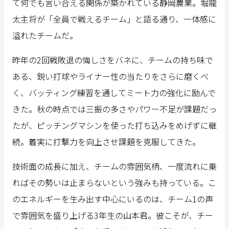
て何でも言い合える関係が築かれている静岡農業。堀龍
太主将が「全員で戦えるチーム」と語る通り、一体感に
溢れたチームだ。
昨年の2回戦敗退の悔しさをバネに、チームの持ち味で
ある、鋭い打球やライナー性の当たりをさらに磨くべ
く、バッティング練習を通してミート力の強化に励んで
きた。秋の時点では三振の多さやパワー不足が課題だっ
たが、ピッチングマシンを使った打ち込みをめげずに継
続。着実に打撃力を向上させ課題を克服してきた。
技術面の成長に加え、チームの雰囲気柄、一度流れに乗
ればその勢いは止まらないという強みも持っている。こ
のエネルギーを生み出す中心にいるのは、チーム1の声
で雰囲気を盛り上げる3年生の山本君。彼こそが、チー