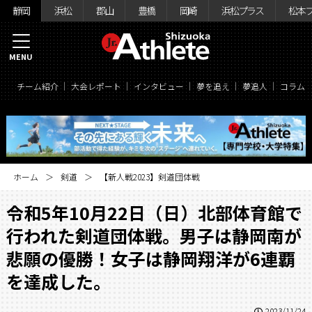
静岡
浜松
郡山
豊橋
岡崎
浜松プラス
松本
MENU
チーム紹介
大会レポート
インタビュー
夢を追え
夢追人
コラム
ホーム
剣道
【新人戦2023】剣道団体戦
令和5年10月22日（日）北部体育館で
行われた剣道団体戦。男子は静岡南が
悲願の優勝！女子は静岡翔洋が6連覇
を達成した。
2023/11/24