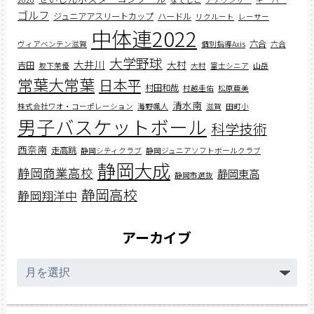
ゴルフ
ジュニアアスリートカップ
ハードル
リクルート
レーサー
中体連2022
六合
ヴィアベンテン滋賀
個別指導Axis
六合
大学野球
大井川
大村
吉田
坂下茉優
大村
富士シニア
山岳
常葉大常葉
日本平
村田和哉
村越圭佑
松原亜美
清水南
株式会社ワオ・コーポレーション
海野颯人
滋賀
田町小
男子バスケットボール
科学技術
西奈南
走高跳
静岡シティクラブ
静岡ジュニアソフトボールクラブ
静岡大成
静岡商業高校
静岡東高
静岡市選抜
静岡高校
静岡翔洋中
アーカイブ
ア
ー
カ
イ