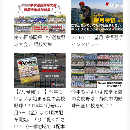
第55回静岡県中学選抜野
Go For It ! 望月 将悟選手
球大会 出場校特集
インタビュー
【7月号発行！】今年も
今年もいよいよ始まる夏
いよいよ始まる夏の高校
の高校野球！静岡市内野
野球！2024年7月号は7
球部全17校を紹介！
月5日（金）より順次配
布開始、ぜひご覧くださ
い！（一部地域では配本