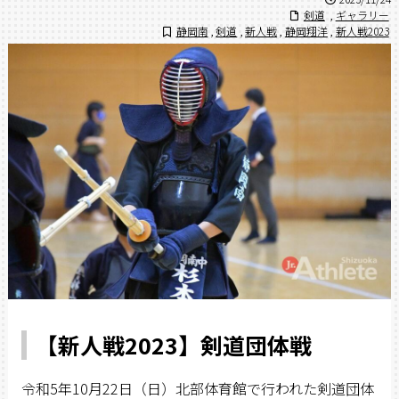
剣道
,
ギャラリー
静岡南
,
剣道
,
新人戦
,
静岡翔洋
,
新人戦2023
【新人戦2023】剣道団体戦
令和5年10月22日（日）北部体育館で行われた剣道団体