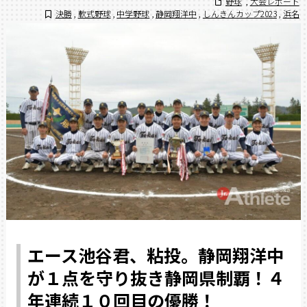
野球
,
大会レポート
決勝
,
軟式野球
,
中学野球
,
静岡翔洋中
,
しんきんカップ2023
,
浜名
エース池谷君、粘投。静岡翔洋中
が１点を守り抜き静岡県制覇！４
年連続１０回目の優勝！