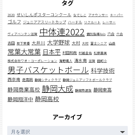
タグ
せいしんポスターコンクール
2020
なでしこ
アナウンサー
キーパー
ゴルフ
ジュニアアスリートカップ
ハードル
リクルート
レーサー
中体連2022
六合
ヴィアベンテン滋賀
個別指導Axis
六合
大学野球
大井川
大村
吉田
坂下茉優
大村
富士シニア
山岳
常葉大常葉
日本平
村田和哉
村越圭佑
松原亜美
清水南
株式会社ワオ・コーポレーション
海野颯人
滋賀
田町小
男子バスケットボール
科学技術
西奈南
走高跳
静岡シティクラブ
静岡ジュニアソフトボールクラブ
静岡大成
静岡商業高校
静岡東高
静岡市選抜
静岡高校
静岡翔洋中
アーカイブ
ア