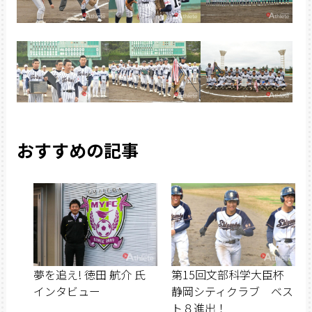
おすすめの記事
夢を追え! 徳田 航介 氏
第15回文部科学大臣杯
インタビュー
静岡シティクラブ ベス
ト８進出！