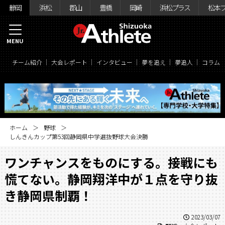
静岡
浜松
郡山
豊橋
岡崎
浜松プラス
松本
MENU
チーム紹介
大会レポート
インタビュー
夢を追え
夢追人
コラム
ホーム
野球
しんきんカップ第53回静岡県中学選抜野球大会決勝
ワンチャンスをものにする。接戦にも
慌てない。静岡翔洋中が１点を守り抜
き静岡県制覇！
2023/03/07