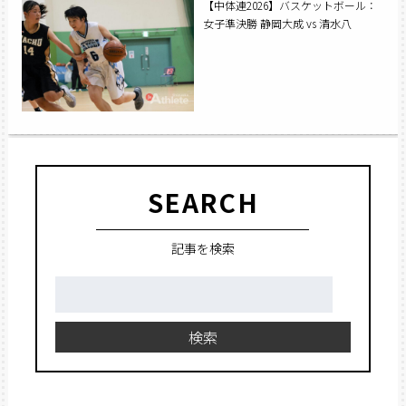
【中体連2026】バスケットボール：
女子準決勝 静岡大成 vs 清水八
SEARCH
記事を検索
検
索:
検索