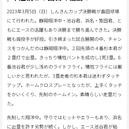
2023年3月5日（日）しんきんカップ決勝戦が島田球場
にて行われた。静岡翔洋中・池谷君、浜名・笈田君、と
もにエースの活躍もあり決勝まで勝ち進んできた。決勝
戦も両投手が好投。引き締まった試合展開の中、チャン
スをつかんだのは静岡翔洋中。２回先頭の４番杉本君が
２塁打で出塁。きっちり犠牲バントを成功し1死3塁。6
番池谷君が少し浅めのライトフライ。犠牲フライには厳
しいかと思われたが、3塁走者の杉本君は迷わずタッチ
アップ。ホームクロスプレーとなったが、上手くタッチ
をかいくぐり、先制のホームイン。素晴らしい走塁だっ
た。
先制した翔洋中。守りではヒットやエラーもあり、浜名
に出塁を許す劣勢が続く。しかし、エース池谷君が粘