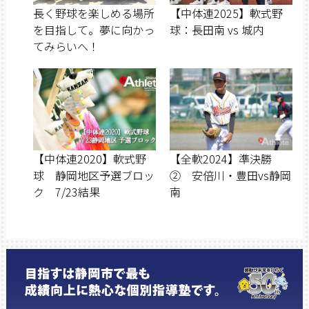
長く野球を楽しめる場所
【中体連2025】軟式野
を目指して。夢に向かっ
球：長田南 vs 城内
てみらいへ！
【中体連2020】軟式野
【全軟2024】準決勝
球 静岡地区予選ブロッ
② 安倍川・豊田vs静岡
ク 7/23結果
南