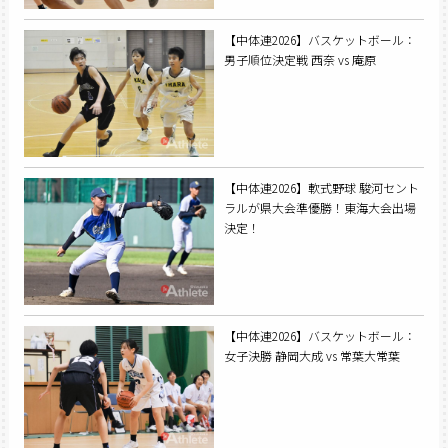
【中体連2026】バスケットボール：
男子順位決定戦 西奈 vs 庵原
【中体連2026】軟式野球 駿河セント
ラルが県大会準優勝！東海大会出場
決定！
【中体連2026】バスケットボール：
女子決勝 静岡大成 vs 常葉大常葉