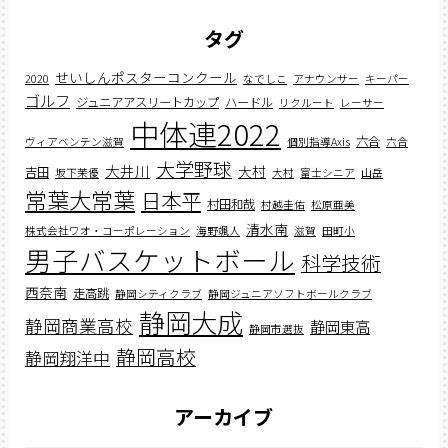
タグ
せいしんポスターコンクール
2020
なでしこ
アナウンサー
キーパー
ゴルフ
ジュニアアスリートカップ
ハードル
リクルート
レーサー
中体連2022
六合
ヴィアベンテン滋賀
個別指導Axis
六合
大学野球
大井川
大村
吉田
坂下茉優
大村
富士シニア
山岳
常葉大常葉
日本平
村田和哉
村越圭佑
松原亜美
清水南
株式会社ワオ・コーポレーション
海野颯人
滋賀
田町小
男子バスケットボール
科学技術
西奈南
走高跳
静岡シティクラブ
静岡ジュニアソフトボールクラブ
静岡大成
静岡商業高校
静岡東高
静岡市選抜
静岡高校
静岡翔洋中
アーカイブ