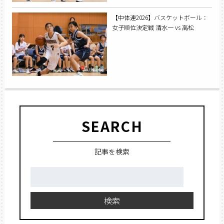
【中体連2026】バスケットボール：
女子順位決定戦 清水一 vs 高松
SEARCH
記事を検索
検
索:
検索