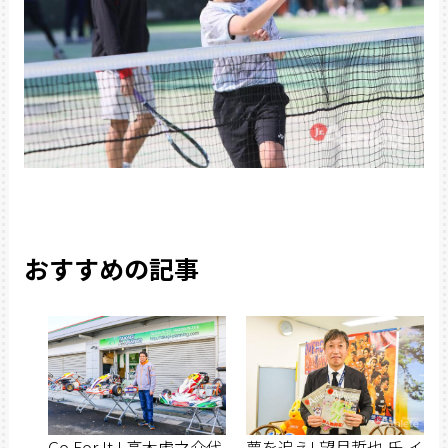
おすすめの記事
Go For It ! 高木虎之介代
夢を追え! 望月哲也 氏 イ