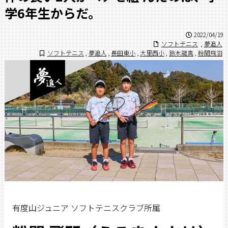
学6年生からだ。
2022/04/19
ソフトテニス
,
夢追人
ソフトテニス
,
夢追人
,
長田東小
,
大里西小
,
鈴木龍真
,
粉間飛羽
有度山ジュニア ソフトテニスクラブ所属