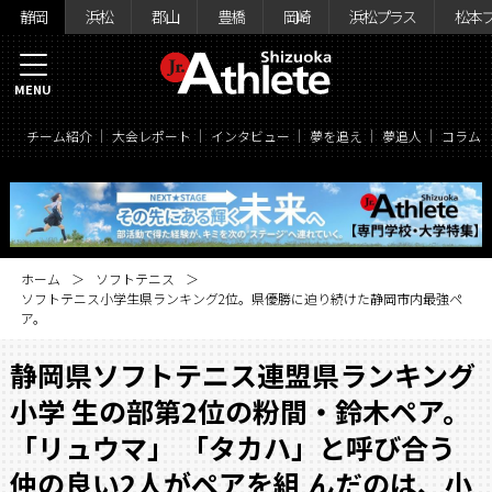
静岡
浜松
郡山
豊橋
岡崎
浜松プラス
松本
MENU
チーム紹介
大会レポート
インタビュー
夢を追え
夢追人
コラム
ホーム
ソフトテニス
ソフトテニス小学生県ランキング2位。県優勝に迫り続けた静岡市内最強ペ
ア。
静岡県ソフトテニス連盟県ランキング
小学 生の部第2位の粉間・鈴木ペア。
「リュウマ」 「タカハ」と呼び合う
仲の良い2人がペアを組 んだのは、小