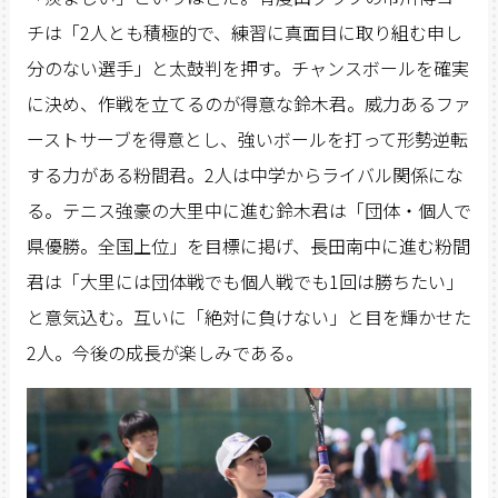
チは「2人とも積極的で、練習に真面目に取り組む申し
分のない選手」と太鼓判を押す。チャンスボールを確実
に決め、作戦を立てるのが得意な鈴木君。威力あるファ
ーストサーブを得意とし、強いボールを打って形勢逆転
する力がある粉間君。2人は中学からライバル関係にな
る。テニス強豪の大里中に進む鈴木君は「団体・個人で
県優勝。全国上位」を目標に掲げ、長田南中に進む粉間
君は「大里には団体戦でも個人戦でも1回は勝ちたい」
と意気込む。互いに「絶対に負けない」と目を輝かせた
2人。今後の成長が楽しみである。