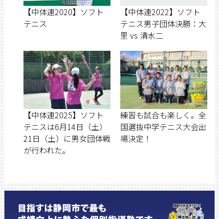
【中体連2020】ソフト
【中体連2022】ソフト
テニス
テニス男子団体決勝：大
里 vs 清水二
【中体連2025】ソフト
練習も試合も楽しく。全
テニスは6月14日（土）
国選抜中学テニス大会出
21日（土）に男女団体戦
場決定！
が行われた。