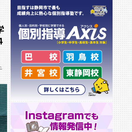
中
、
学
４
ト