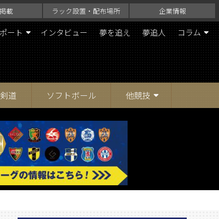
掲載
ラック設置・配布場所
企業情報
ポート
インタビュー
夢を追え
夢追人
コラム
剣道
ソフトボール
他競技