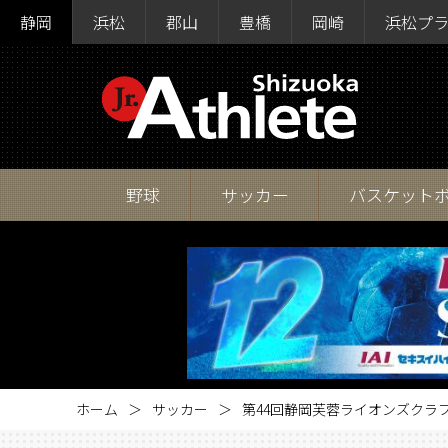
静岡
浜松
郡山
豊橋
岡崎
浜松プ
野球
サッカー
バスケット
ホーム
サッカー
第44回静岡芙蓉ライオンズクラ