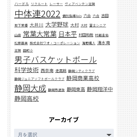
ハードル
リクルート
レーサー
ヴィアベンテン滋賀
中体連2022
六合
吉田
個別指導Axis
六合
大学野球
大井川
大村
坂下茉優
大村
富士シニア
常葉大常葉
日本平
村田和哉
山岳
村越圭佑
清水南
松原亜美
株式会社ワオ・コーポレーション
海野颯人
滋賀
田町小
男子バスケットボール
科学技術
西奈南
走高跳
静岡シティクラブ
静岡商業高校
静岡ジュニアソフトボールクラブ
静岡大成
静岡翔洋中
静岡東高
静岡市選抜
静岡高校
アーカイブ
ア