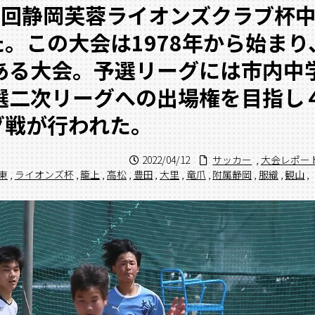
44回静岡芙蓉ライオンズクラブ杯
。この大会は1978年から始まり
ある大会。予選リーグには市内中
選二次リーグへの出場権を目指し
グ戦が行われた。
2022/04/12
サッカー
,
大会レポー
東
,
ライオンズ杯
,
籠上
,
高松
,
豊田
,
大里
,
竜爪
,
附属静岡
,
服織
,
観山
,