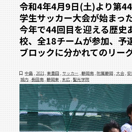
令和4年4月9日(土)より第
学生サッカー大会が始まった
今年で44回目を迎える歴史
校、全18チームが参加、予
ブロックに分かれてのリー
中島
,
2021
,
東豊田
,
サッカー
,
静岡南
,
附属静岡
,
大会
,
安
城内
,
長田南
,
静岡東
,
末広
,
聖光学院