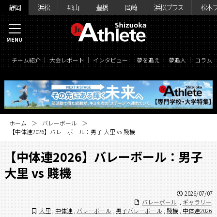
静岡
浜松
郡山
豊橋
岡崎
浜松プラス
松本
MENU
チーム紹介
大会レポート
インタビュー
夢を追え
夢追人
コラム
ホーム
バレーボール
【中体連2026】バレーボール：男子 大里 vs 賤機
【中体連2026】バレーボール：男子
大里 vs 賤機
2026/07/07
バレーボール
,
ギャラリー
大里
,
中体連
,
バレーボール
,
男子バレーボール
,
賤機
,
中体連2026