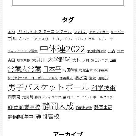
タグ
せいしんポスターコンクール
2020
なでしこ
アナウンサー
キーパー
ゴルフ
ジュニアアスリートカップ
ハードル
リクルート
レーサー
中体連2022
六合
ヴィアベンテン滋賀
個別指導Axis
六合
大学野球
大井川
大村
吉田
坂下茉優
大村
富士シニア
山岳
常葉大常葉
日本平
村田和哉
村越圭佑
松原亜美
清水南
株式会社ワオ・コーポレーション
海野颯人
滋賀
田町小
男子バスケットボール
科学技術
西奈南
走高跳
静岡シティクラブ
静岡ジュニアソフトボールクラブ
静岡大成
静岡商業高校
静岡東高
静岡市選抜
静岡高校
静岡翔洋中
アーカイブ