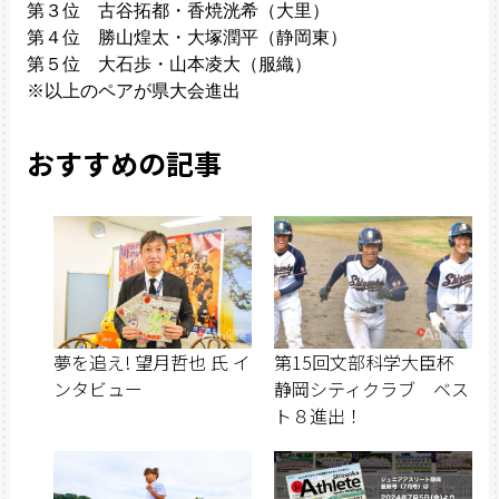
第３位　古谷拓都・香焼洸希（大里）

第４位　勝山煌太・大塚潤平（静岡東）

第５位　大石歩・山本凌大（服織）

※以上のペアが県大会進出
おすすめの記事
夢を追え! 望月哲也 氏 イ
第15回文部科学大臣杯
ンタビュー
静岡シティクラブ ベス
ト８進出！