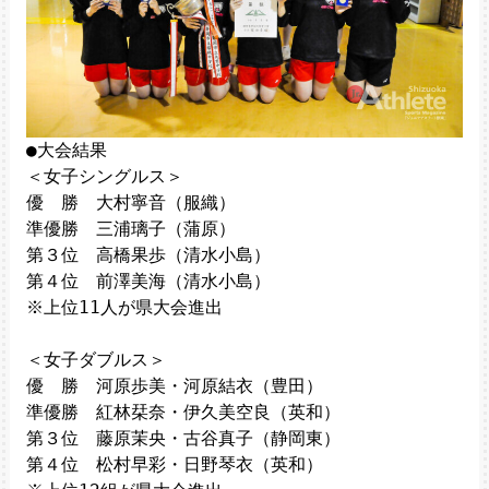
●大会結果

＜女子シングルス＞

優　勝　大村寧音（服織）

準優勝　三浦璃子（蒲原）

第３位　高橋果歩（清水小島）

第４位　前澤美海（清水小島）

※上位11人が県大会進出

＜女子ダブルス＞

優　勝　河原歩美・河原結衣（豊田）

準優勝　紅林栞奈・伊久美空良（英和）

第３位　藤原茉央・古谷真子（静岡東）

第４位　松村早彩・日野琴衣（英和）
