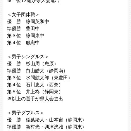
※上位12組が県大会進出

＜女子団体戦＞

優　勝　静岡英和中

準優勝　豊田中

第３位　静岡東中

第４位　服織中

＜男子シングルス＞

優　勝　杉山周（庵原）

準優勝　白山皓太（静岡南）

第３位　水間航太郎（東豊田）

第４位　石川恵太（西奈）

第５位　井上柊（静岡東）

※以上の選手が県大会進出

＜男子ダブルス＞

優　勝　稲葉緒人・山本宙（静岡東）

準優勝　新村光・興津洸雅（静岡東）
