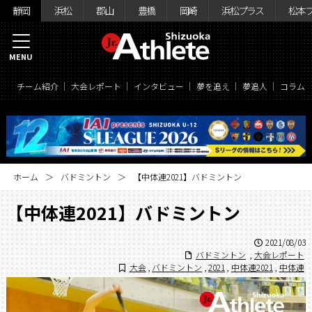
静岡
浜松
郡山
豊橋
岡崎
浜松プラス
松本
MENU
チーム紹介
大会レポート
インタビュー
夢を追え
夢追人
コラム
ホーム
バドミントン
【中体連2021】バドミントン
【中体連2021】バドミントン
2021/08/03
バドミントン
,
大会レポート
大会
,
バドミントン
,
2021
,
中体連2021
,
中体連