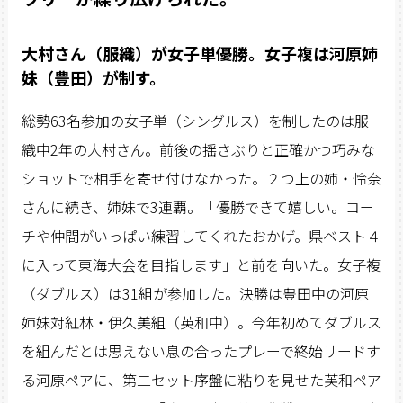
大村さん（服織）が女子単優勝。女子複は河原姉
妹（豊田）が制す。
総勢63名参加の女子単（シングルス）を制したのは服
織中2年の大村さん。前後の揺さぶりと正確かつ巧みな
ショットで相手を寄せ付けなかった。２つ上の姉・怜奈
さんに続き、姉妹で3連覇。「優勝できて嬉しい。コー
チや仲間がいっぱい練習してくれたおかげ。県ベスト４
に入って東海大会を目指します」と前を向いた。女子複
（ダブルス）は31組が参加した。決勝は豊田中の河原
姉妹対紅林・伊久美組（英和中）。今年初めてダブルス
を組んだとは思えない息の合ったプレーで終始リードす
る河原ペアに、第二セット序盤に粘りを見せた英和ペア