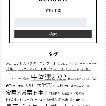
記事を検索
検
索:
検索
タグ
せいしんポスターコンクール
2020
なでしこ
アナウンサー
キーパー
ゴルフ
ジュニアアスリートカップ
ハードル
リクルート
レーサー
中体連2022
六合
ヴィアベンテン滋賀
個別指導Axis
六合
大学野球
大井川
大村
吉田
坂下茉優
大村
富士シニア
山岳
常葉大常葉
日本平
村田和哉
村越圭佑
松原亜美
清水南
株式会社ワオ・コーポレーション
海野颯人
滋賀
田町小