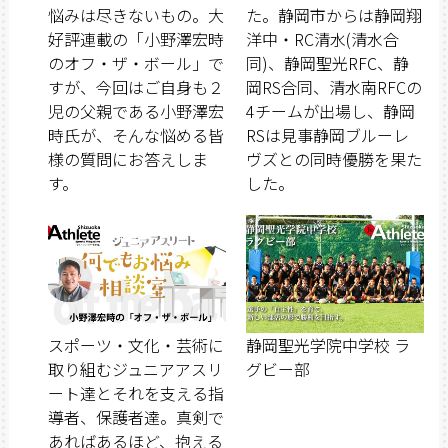
悩みは尽きないもの。大
た。静岡市からは静岡翔
好評連載の「小野澤宏時
洋中・RC清水(清水合
のオフ・ザ・ボール」で
同)、静岡聖光RFC、静
すが、今回はご自身も２
岡RS合同、清水南RFCの
児の父親である小野澤宏
4チームが出場し、静岡
時氏が、そんな悩める皆
RSは見事静岡ブルーレ
様の質問にお答えしま
ヴズとの同時優勝を果た
す。
した。
スポーツ・文化・芸術に
静岡聖光学院中学校 ラ
取り組むジュニアアスリ
グビー部
ート達とそれを支える指
導者、保護者達。真剣で
あればあるほど、抱える