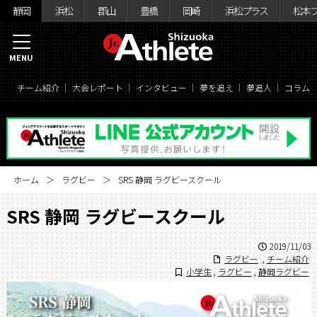
静岡
浜松
郡山
豊橋
岡崎
浜松プラス
松本
MENU
チーム紹介
大会レポート
インタビュー
夢を追え
夢追人
コラム
ホーム
ラグビー
SRS 静岡 ラグビースクール
SRS 静岡 ラグビースクール
2019/11/03
ラグビー
,
チーム紹介
小学生
,
ラグビー
,
静岡ラグビー