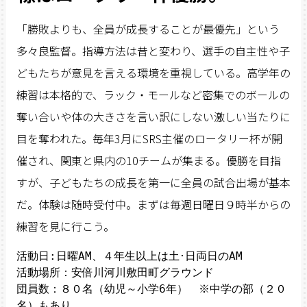
「勝敗よりも、全員が成長することが最優先」という
多々良監督。指導方法は昔と変わり、選手の自主性や子
どもたちが意見を言える環境を重視している。高学年の
練習は本格的で、ラック・モールなど密集でのボールの
奪い合いや体の大きさを言い訳にしない激しい当たりに
目を奪われた。毎年3月にSRS主催のロータリー杯が開
催され、関東と県内の10チームが集まる。優勝を目指
すが、子どもたちの成長を第一に全員の試合出場が基本
だ。体験は随時受付中。まずは毎週日曜日９時半からの
練習を見に行こう。
活動日:日曜AM、４年生以上は土･日両日のAM

活動場所：安倍川河川敷田町グラウンド

団員数：８０名（幼児～小学6年）　※中学の部（２０
名）もあり
