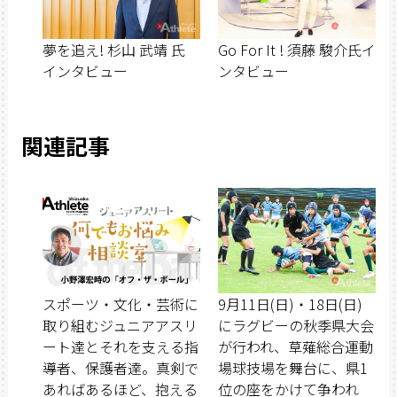
夢を追え! 杉山 武靖 氏
Go For It ! 須藤 駿介氏イ
インタビュー
ンタビュー
関連記事
スポーツ・文化・芸術に
9月11日(日)・18日(日)
取り組むジュニアアスリ
にラグビーの秋季県大会
ート達とそれを支える指
が行われ、草薙総合運動
導者、保護者達。真剣で
場球技場を舞台に、県1
あればあるほど、抱える
位の座をかけて争われ