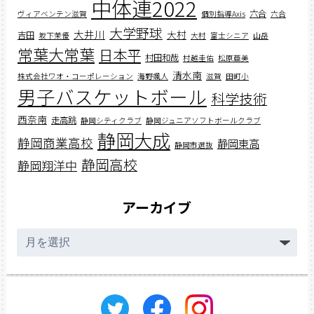
中体連2022
六合
ヴィアベンテン滋賀
個別指導Axis
六合
大学野球
大井川
大村
吉田
坂下茉優
大村
富士シニア
山岳
常葉大常葉
日本平
村田和哉
村越圭佑
松原亜美
清水南
株式会社ワオ・コーポレーション
海野颯人
滋賀
田町小
男子バスケットボール
科学技術
西奈南
走高跳
静岡シティクラブ
静岡ジュニアソフトボールクラブ
静岡大成
静岡商業高校
静岡東高
静岡市選抜
静岡高校
静岡翔洋中
アーカイブ
ア
ー
カ
イ
ブ