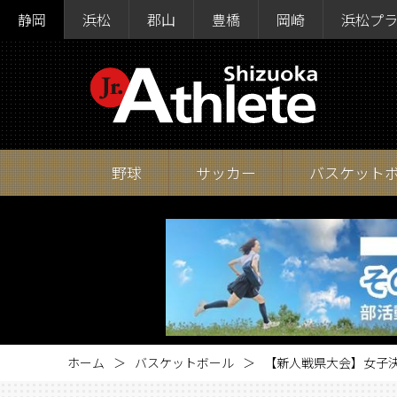
静岡
浜松
郡山
豊橋
岡崎
浜松プ
野球
サッカー
バスケット
ホーム
バスケットボール
【新人戦県大会】女子決