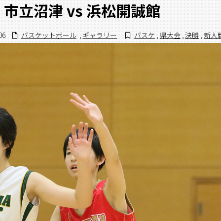
立沼津 vs 浜松開誠館
06
バスケットボール
,
ギャラリー
バスケ
,
県大会
,
決勝
,
新人