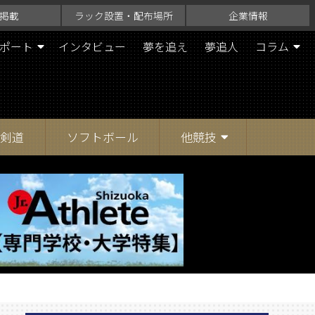
掲載
ラック設置・配布場所
企業情報
ポート
インタビュー
夢を追え
夢追人
コラム
剣道
ソフトボール
他競技