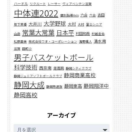
ハードル
リクルート
レーサー
ヴィアベンテン滋賀
中体連2022
六合
吉田
個別指導Axis
六合
大学野球
大井川
大村
坂下茉優
大村
富士シニア
常葉大常葉
日本平
村田和哉
山岳
村越圭佑
清水南
松原亜美
株式会社ワオ・コーポレーション
海野颯人
滋賀
田町小
男子バスケットボール
科学技術
西奈南
走高跳
静岡シティクラブ
静岡商業高校
静岡ジュニアソフトボールクラブ
静岡大成
静岡翔洋中
静岡東高
静岡市選抜
静岡高校
アーカイブ
ア