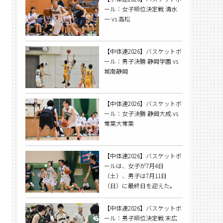
ール：女子順位決定戦 清水
一 vs 高松
【中体連2026】バスケットボ
ール：男子決勝 静岡学園 vs
城南静岡
【中体連2026】バスケットボ
ール：女子決勝 静岡大成 vs
常葉大常葉
【中体連2026】バスケットボ
ールは、女子が7月4日
（土）、男子は7月11日
（日）に最終日を迎えた。
【中体連2026】バスケットボ
ール：男子順位決定戦 末広