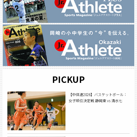
PICKUP
【中体連2026】バスケットボール：
女子順位決定戦 静岡東 vs 清水七