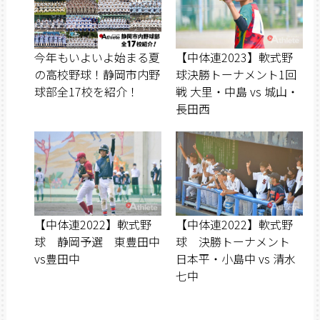
今年もいよいよ始まる夏
【中体連2023】軟式野
の高校野球！静岡市内野
球決勝トーナメント1回
球部全17校を紹介！
戦 大里・中島 vs 城山・
長田西
【中体連2022】軟式野
【中体連2022】軟式野
球 静岡予選 東豊田中
球 決勝トーナメント
vs豊田中
日本平・小島中 vs 清水
七中