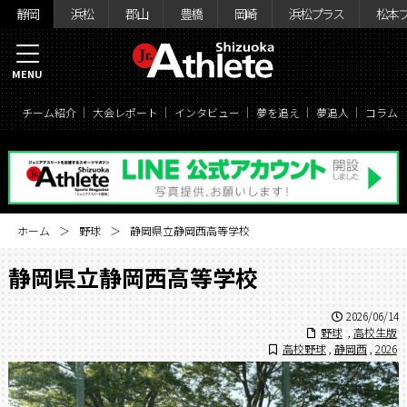
静岡
浜松
郡山
豊橋
岡崎
浜松プラス
松本
MENU
チーム紹介
大会レポート
インタビュー
夢を追え
夢追人
コラム
ホーム
野球
静岡県立静岡西高等学校
静岡県立静岡西高等学校
2026/06/14
野球
,
高校生版
高校野球
,
静岡西
,
2026