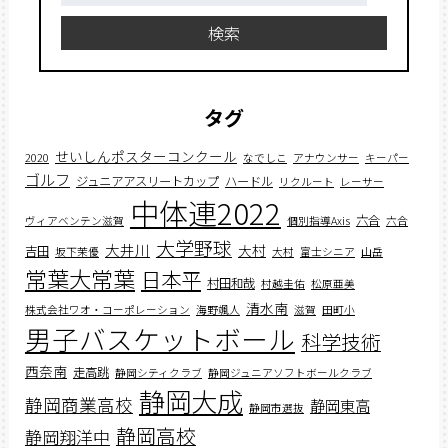
索:
検索
タグ
せいしんポスターコンクール
2020
なでしこ
アナウンサー
キーパー
ゴルフ
ジュニアアスリートカップ
ハードル
リクルート
レーサー
中体連2022
六合
ヴィアベンテン滋賀
個別指導Axis
六合
大学野球
大井川
大村
吉田
坂下茉優
大村
富士シニア
山岳
常葉大常葉
日本平
村田和哉
村越圭佑
松原亜美
清水南
株式会社ワオ・コーポレーション
海野颯人
滋賀
田町小
男子バスケットボール
科学技術
西奈南
走高跳
静岡シティクラブ
静岡ジュニアソフトボールクラブ
静岡大成
静岡商業高校
静岡東高
静岡市選抜
静岡高校
静岡翔洋中