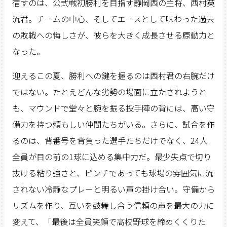
宿すのは、公式戦初勝利を目指す静岡西の主将、西村英
流君。チームの中心、そしてエースとして味わった過去
の敗戦への悔しさが、彼らを大きく成長させる原動力と
なった。
迎えるこの夏、勝利への鍵を握るのは西村君の右腕だけ
ではない。たとえどんな劣勢の場面に立たされようと
も、マウンドで堂々と腕を振る投手陣の背には、高い守
備力を持つ頼もしい仲間たちがいる。さらに、試合を作
るのは、背番号を背負った選手たちだけでなく、24人
全員が目の前の1球に込める集中力だ。最少失点で切り
抜ける粘り強さと、ピンチであっても球場の雰囲気に流
されない冷静なプレーと明るい声の掛け合い。守備から
リズムを作り、互いを鼓舞し合う信頼の声を最大の力に
変えて、「最後は全員笑顔で高校野球を締めくくりた