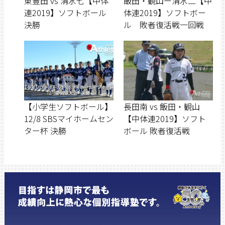
東豊田 vs 清水七【中体
飯田・観山ー清水二【中
連2019】ソフトボール
体連2019】ソフトボー
決勝
ル 敗者復活戦一回戦
【小学生ソフトボール】
長田南 vs 飯田・観山
12/8 SBSマイホームセン
【中体連2019】ソフト
ター杯 決勝
ボール 敗者復活戦