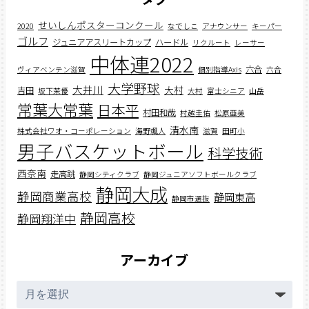
せいしんポスターコンクール
2020
なでしこ
アナウンサー
キーパー
ゴルフ
ジュニアアスリートカップ
ハードル
リクルート
レーサー
中体連2022
六合
ヴィアベンテン滋賀
個別指導Axis
六合
大学野球
大井川
大村
吉田
坂下茉優
大村
富士シニア
山岳
常葉大常葉
日本平
村田和哉
村越圭佑
松原亜美
清水南
株式会社ワオ・コーポレーション
海野颯人
滋賀
田町小
男子バスケットボール
科学技術
西奈南
走高跳
静岡シティクラブ
静岡ジュニアソフトボールクラブ
静岡大成
静岡商業高校
静岡東高
静岡市選抜
静岡高校
静岡翔洋中
アーカイブ
ア
ー