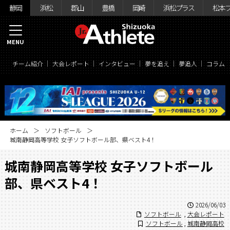
静岡
浜松
郡山
豊橋
岡崎
浜松プラス
松本
MENU
チーム紹介
大会レポート
インタビュー
夢を追え
夢追人
コラム
ホーム
ソフトボール
城南静岡高等学校 女子ソフトボール部、県ベスト4！
城南静岡高等学校 女子ソフトボール
部、県ベスト4！
2026/06/03
ソフトボール
,
大会レポート
ソフトボール
,
城南静岡高校