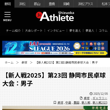
静岡
浜松
郡山
豊橋
岡崎
浜松プラス
松本
MENU
チーム紹介
大会レポート
インタビュー
夢を追え
夢追人
コラム
ホーム
卓球
【新人戦2025】第23回 静岡市民卓球大会：男子
【新人戦2025】第23回 静岡市民卓球
大会：男子
2025/12/05
卓球
,
ギャラリー
卓球
,
中島
,
豊田
,
新人戦
,
新人戦2025