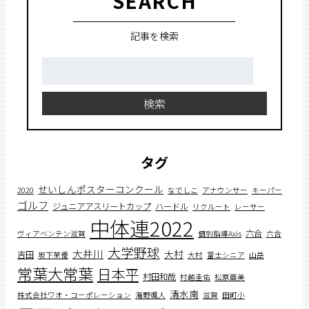
SEARCH
記事を検索
検
索:
検索
タグ
せいしんポスターコンクール
2020
なでしこ
アナウンサー
キーパー
ゴルフ
ジュニアアスリートカップ
ハードル
リクルート
レーサー
中体連2022
六合
ヴィアベンテン滋賀
個別指導Axis
六合
大学野球
大井川
大村
吉田
坂下茉優
大村
富士シニア
山岳
常葉大常葉
日本平
村田和哉
村越圭佑
松原亜美
清水南
株式会社ワオ・コーポレーション
海野颯人
滋賀
田町小