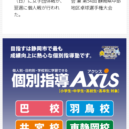
（日）に女子団体戦が、
会 兼 第54回 静岡県中部
翌週に個人戦が行われ
地区卓球選手権大会
た。