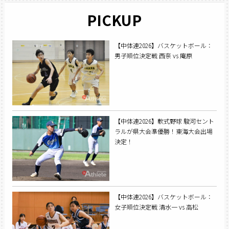
PICKUP
【中体連2026】バスケットボール：
男子順位決定戦 西奈 vs 庵原
【中体連2026】軟式野球 駿河セント
ラルが県大会準優勝！東海大会出場
決定！
【中体連2026】バスケットボール：
女子順位決定戦 清水一 vs 高松