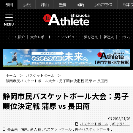
静岡
浜松
郡山
豊橋
岡崎
浜松プラス
松本
MENU
チーム紹介
大会レポート
インタビュー
夢を追え
夢追人
コラム
ホーム
バスケットボール
静岡市民バスケットボール大会：男子順位決定戦 蒲原 vs 長田南
静岡市民バスケットボール大会：男子
順位決定戦 蒲原 vs 長田南
2025/11/05
バスケットボール
,
ギャラリー
長田南
,
蒲原
,
新人戦
,
バスケットボール
,
男子バスケットボール
,