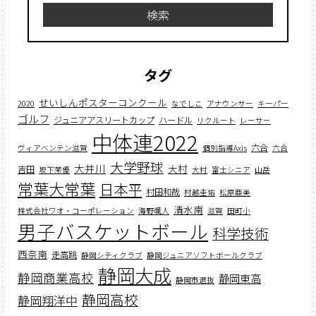
検索
タグ
せいしんポスターコンクール
2020
なでしこ
アナウンサー
キーパー
ゴルフ
ジュニアアスリートカップ
ハードル
リクルート
レーサー
中体連2022
六合
ヴィアベンテン滋賀
個別指導Axis
六合
大学野球
大井川
大村
吉田
坂下茉優
大村
富士シニア
山岳
常葉大常葉
日本平
村田和哉
村越圭佑
松原亜美
清水南
株式会社ワオ・コーポレーション
海野颯人
滋賀
田町小
男子バスケットボール
科学技術
西奈南
走高跳
静岡シティクラブ
静岡ジュニアソフトボールクラブ
静岡大成
静岡商業高校
静岡東高
静岡市選抜
静岡高校
静岡翔洋中