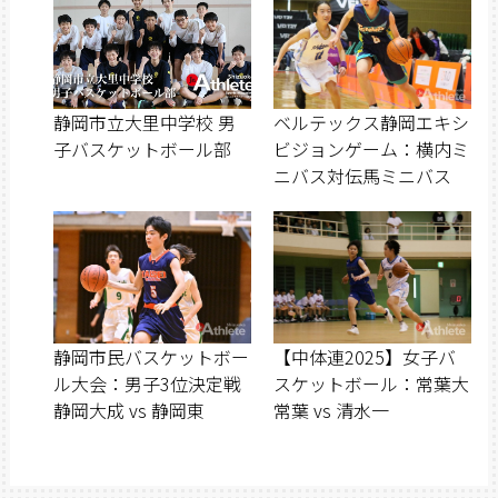
静岡市立大里中学校 男
ベルテックス静岡エキシ
子バスケットボール部
ビジョンゲーム：横内ミ
ニバス対伝馬ミニバス
静岡市民バスケットボー
【中体連2025】女子バ
ル大会：男子3位決定戦
スケットボール：常葉大
静岡大成 vs 静岡東
常葉 vs 清水一