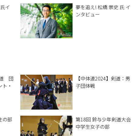
の思い
史氏イ
夢を追え! 松橋 崇史 氏 イ
ンタビュー
剣道 団
【中体連2024】剣道：男
ント・
子団体戦
生の部
第18回 鈴与少年剣道大会
中学生女子の部