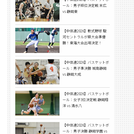
ール：男子順位決定戦 末広
vs 静岡東
【中体連2026】軟式野球 駿
河セントラルが県大会準優
勝！東海大会出場決定！
【中体連2026】バスケットボ
ール：男子準決勝 城南静岡
vs 静岡大成
【中体連2026】バスケットボ
ール：女子3位決定戦 静岡翔
洋 vs 清水八
【中体連2026】バスケットボ
ール：男子決勝 静岡学園 vs