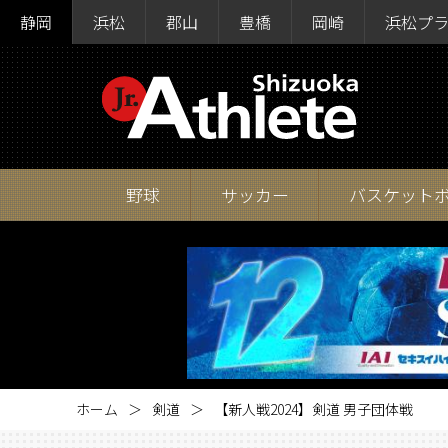
静岡
浜松
郡山
豊橋
岡崎
浜松プ
野球
サッカー
バスケット
ホーム
剣道
【新人戦2024】剣道 男子団体戦