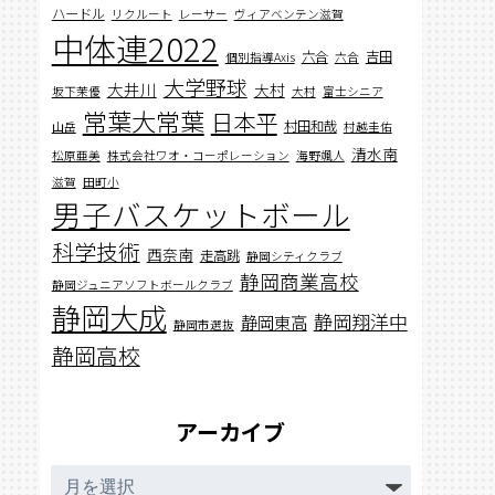
ハードル
リクルート
レーサー
ヴィアベンテン滋賀
中体連2022
六合
吉田
個別指導Axis
六合
大学野球
大井川
大村
坂下茉優
大村
富士シニア
常葉大常葉
日本平
村田和哉
山岳
村越圭佑
清水南
松原亜美
株式会社ワオ・コーポレーション
海野颯人
滋賀
田町小
男子バスケットボール
科学技術
西奈南
走高跳
静岡シティクラブ
静岡商業高校
静岡ジュニアソフトボールクラブ
静岡大成
静岡翔洋中
静岡東高
静岡市選抜
静岡高校
アーカイブ
ア