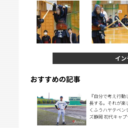
イン
おすすめの記事
『自分で考え行動
長する。それが楽
くふうハヤテベン
ズ静岡 初代キャプ
橋 駿 選手が、静