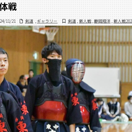
団体戦
24/11/21
剣道
,
ギャラリー
剣道
,
新人戦
,
静岡翔洋
,
新人戦202