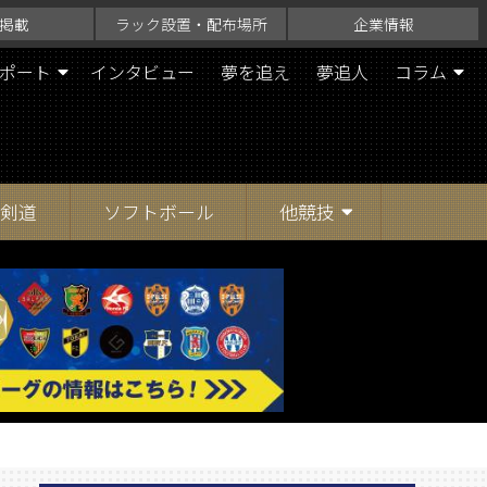
掲載
ラック設置・配布場所
企業情報
ポート
インタビュー
夢を追え
夢追人
コラム
剣道
ソフトボール
他競技