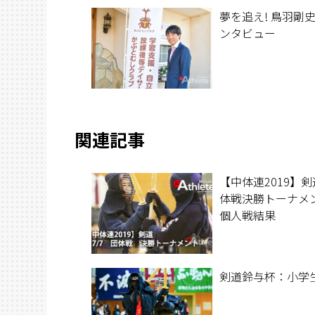
過ごした学生時代
夢を追え! 鳥羽剛
出を語る。
ンタビュー
関連記事
【中体連2019】
体戦決勝トーナメ
個人戦結果
剣道鈴与杯：小学