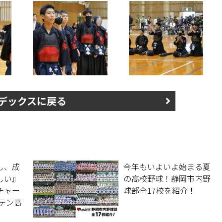
デックスに戻る
し、成
今年もいよいよ始まる夏
しい』
の高校野球！静岡市内野
チャー
球部全17校を紹介！
テン高
岡市で