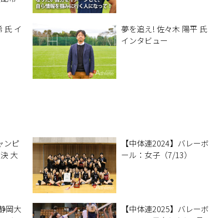
ださ
は配本
 氏 イ
夢を追え! 佐々木 陽平 氏
ざいま
インタビュー
い）
ャンピ
【中体連2024】バレーボ
決 大
ール：女子（7/13）
】静岡大
【中体連2025】バレーボ