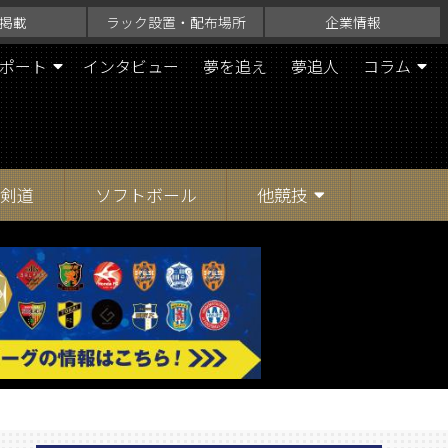
掲載
ラック設置・配布場所
企業情報
ポート
インタビュー
夢を追え
夢追人
コラム
剣道
ソフトボール
他競技