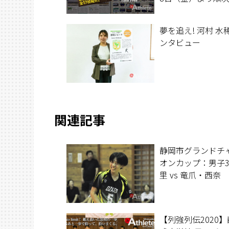
開始、ぜひご覧く
い！（一部地域で
夢を追え! 河村 水稀
が遅れる場合がご
ンタビュー
すがご了承くださ
関連記事
静岡市グランドチ
オンカップ：男子3
里 vs 竜爪・西奈
【列強列伝2020