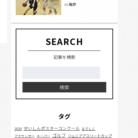
vs 庵原
SEARCH
記事を検索
検
索:
検索
タグ
せいしんポスターコンクール
2020
なでしこ
ゴルフ
ジュニアアスリートカップ
アナウンサー
キーパー