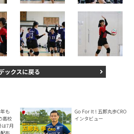
デックスに戻る
今年も
Go For It ! 五郎丸歩CRO
の高校
インタビュー
号は7月
次配布