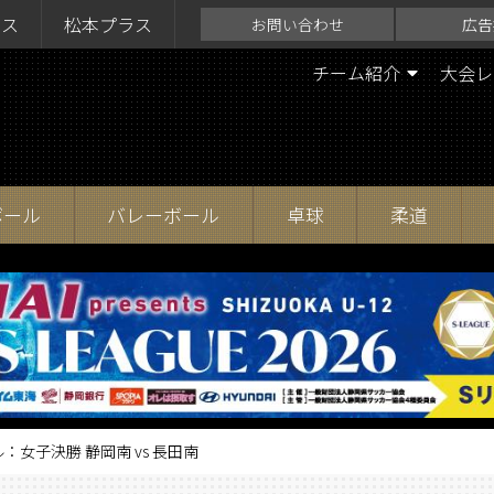
ラス
松本プラス
お問い合わせ
広告
チーム紹介
大会レ
ボール
バレーボール
卓球
柔道
：女子決勝 静岡南 vs 長田南