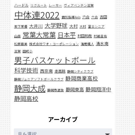
ハードル
リクルート
レーサー
ヴィアベンテン滋賀
中体連2022
六合
吉田
個別指導Axis
六合
大学野球
大井川
大村
坂下茉優
大村
富士シニア
常葉大常葉
日本平
村田和哉
山岳
村越圭佑
清水南
松原亜美
株式会社ワオ・コーポレーション
海野颯人
滋賀
田町小
男子バスケットボール
科学技術
西奈南
走高跳
静岡シティクラブ
静岡商業高校
静岡ジュニアソフトボールクラブ
静岡大成
静岡翔洋中
静岡東高
静岡市選抜
静岡高校
アーカイブ
ア