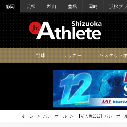
静岡
浜松
郡山
豊橋
岡崎
浜松プ
野球
サッカー
バスケット
ホーム
バレーボール
【新人戦2023】バレーボール