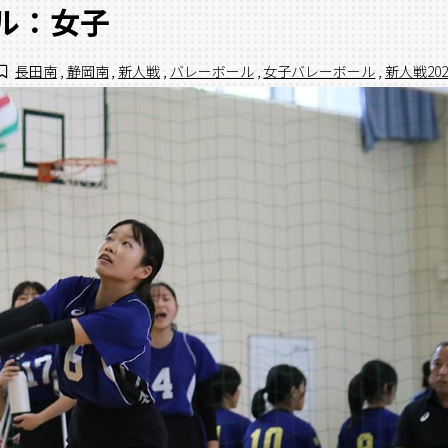
ール：女子
長田南
,
静岡南
,
新人戦
,
バレーボール
,
女子バレーボール
,
新人戦202