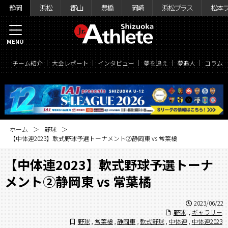
静岡
浜松
郡山
豊橋
岡崎
浜松プラス
松本
MENU
チーム紹介
大会レポート
インタビュー
夢を追え
夢追人
コラム
ホーム
野球
【中体連2023】軟式野球予選トーナメント②静岡東 vs 常葉橘
【中体連2023】軟式野球予選トーナ
メント②静岡東 vs 常葉橘
2023/06/22
野球
,
ギャラリー
野球
,
常葉橘
,
静岡東
,
軟式野球
,
中体連
,
中体連2023