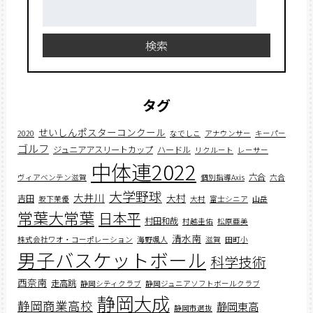
検
索:
検索
タグ
せいしんポスターコンクール
2020
なでしこ
アナウンサー
キーパー
ゴルフ
ジュニアアスリートカップ
ハードル
リクルート
レーサー
中体連2022
六合
ヴィアベンテン滋賀
個別指導Axis
六合
大学野球
大井川
大村
吉田
坂下茉優
大村
富士シニア
山岳
常葉大常葉
日本平
村田和哉
村越圭佑
松原亜美
清水南
株式会社ワオ・コーポレーション
海野颯人
滋賀
田町小
男子バスケットボール
科学技術
西奈南
走高跳
静岡シティクラブ
静岡ジュニアソフトボールクラブ
静岡大成
静岡商業高校
静岡東高
静岡市選抜