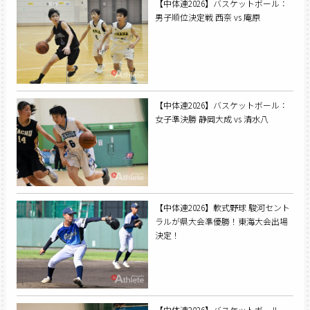
【中体連2026】バスケットボール：
男子順位決定戦 西奈 vs 庵原
【中体連2026】バスケットボール：
女子準決勝 静岡大成 vs 清水八
【中体連2026】軟式野球 駿河セント
ラルが県大会準優勝！東海大会出場
決定！
【中体連2026】バスケットボール