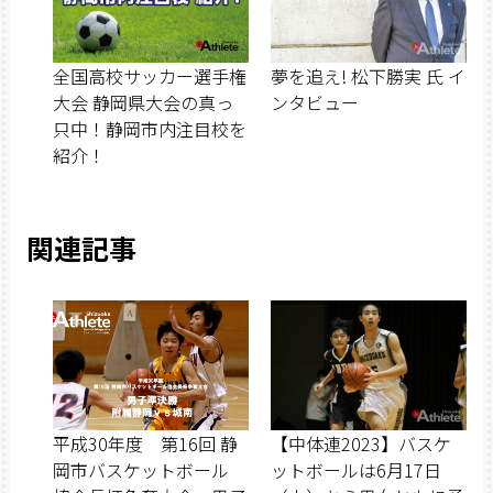
全国高校サッカー選手権
夢を追え! 松下勝実 氏 イ
大会 静岡県大会の真っ
ンタビュー
只中！静岡市内注目校を
紹介！
関連記事
平成30年度 第16回 静
【中体連2023】バスケ
岡市バスケットボール
ットボールは6月17日