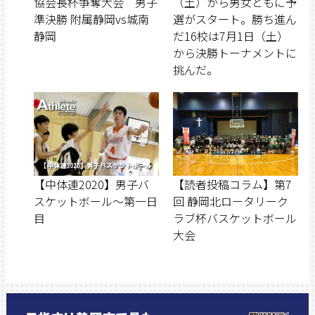
協会長杯争奪大会 男子
（土）から男女ともに予
準決勝 附属静岡vs城南
選がスタート。勝ち進ん
静岡
だ16校は7月1日（土）
から決勝トーナメントに
挑んだ。
【中体連2020】男子バ
【読者投稿コラム】第7
スケットボール〜第一日
回 静岡北ロータリーク
目
ラブ杯バスケットボール
大会