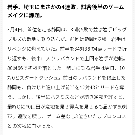
岩手、埼玉にまさかの4連敗。試合後半のゲーム
メイクに課題。
3月4日、首位を走る静岡は、35勝5敗で並ぶ岩手ビッグ
ブルズの敵地に乗り込んだ。前回は静岡が2勝。岩手は
リベンジに燃えていた。前半を34対38の4点リードで折
り返すも、後半に入りリバウンドで上回る岩手が逆転。
80対66で初戦を落とした。勢いに乗る岩手は翌日、10
対0とスタートダッシュ。前日のリバウンドを修正した
静岡も、負けじと追い上げ前半を42対43とリードを奪
う。しかし、後半にパスミスなどが続き逆転を許すと、
最終Qに#0山田が意地を見せ得点を見せるも届かず80対
72。連敗を喫し、ゲーム差なし3位さいたまブロンコス
との次戦に向かった。