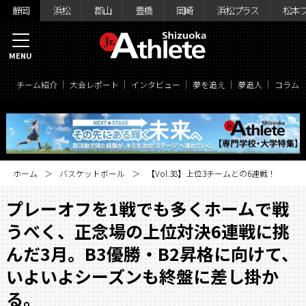
静岡
浜松
郡山
豊橋
岡崎
浜松プラス
松本
MENU
チーム紹介
大会レポート
インタビュー
夢を追え
夢追人
コラム
ホーム
バスケットボール
【Vol.38】上位3チームとの6連戦！
プレーオフを1戦でも多くホームで戦
うべく、正念場の上位対決6連戦に挑
んだ3月。B3優勝・B2昇格に向けて、
いよいよシーズンも終盤に差し掛か
る。