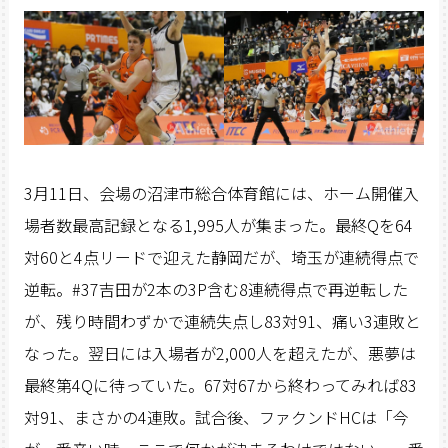
3月11日、会場の沼津市総合体育館には、ホーム開催入
場者数最高記録となる1,995人が集まった。最終Qを64
対60と4点リードで迎えた静岡だが、埼玉が連続得点で
逆転。#37吉田が2本の3P含む8連続得点で再逆転した
が、残り時間わずかで連続失点し83対91、痛い3連敗と
なった。翌日には入場者が2,000人を超えたが、悪夢は
最終第4Qに待っていた。67対67から終わってみれば83
対91、まさかの4連敗。試合後、ファクンドHCは「今