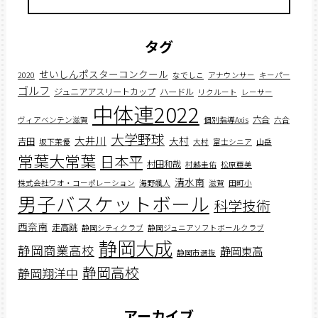
タグ
せいしんポスターコンクール
2020
なでしこ
アナウンサー
キーパー
ゴルフ
ジュニアアスリートカップ
ハードル
リクルート
レーサー
中体連2022
六合
ヴィアベンテン滋賀
個別指導Axis
六合
大学野球
大井川
大村
吉田
坂下茉優
大村
富士シニア
山岳
常葉大常葉
日本平
村田和哉
村越圭佑
松原亜美
清水南
株式会社ワオ・コーポレーション
海野颯人
滋賀
田町小
男子バスケットボール
科学技術
西奈南
走高跳
静岡シティクラブ
静岡ジュニアソフトボールクラブ
静岡大成
静岡商業高校
静岡東高
静岡市選抜
静岡高校
静岡翔洋中
アーカイブ