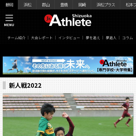
静岡
浜松
郡山
豊橋
岡崎
浜松プラス
松本
MENU
チーム紹介
大会レポート
インタビュー
夢を追え
夢追人
コラム
新人戦2022