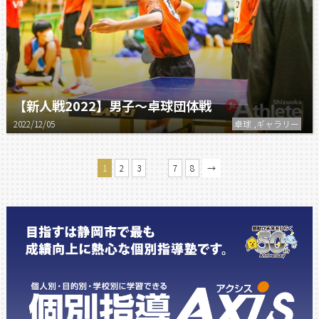
【新人戦2022】男子〜卓球団体戦
2022/12/05
卓球 ,ギャラリー
…
1
2
3
7
8
→