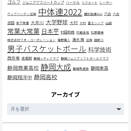
ゴルフ
ジュニアアスリートカップ
ハードル
リクルート
レーサー
中体連2022
六合
ヴィアベンテン滋賀
個別指導Axis
六合
大学野球
大井川
大村
吉田
坂下茉優
大村
富士シニア
山岳
常葉大常葉
日本平
村田和哉
村越圭佑
松原亜美
清水南
株式会社ワオ・コーポレーション
海野颯人
滋賀
田町小
男子バスケットボール
科学技術
西奈南
走高跳
静岡シティクラブ
静岡ジュニアソフトボールクラブ
静岡大成
静岡商業高校
静岡東高
静岡市選抜
静岡高校
静岡翔洋中
アーカイブ
ア
ー
カ
イ