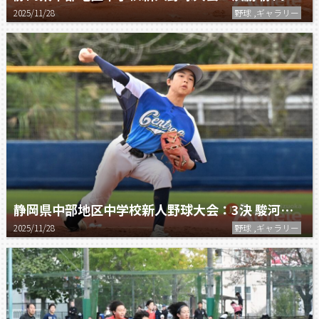
2025/11/28
野球 ,ギャラリー
静岡県中部地区中学校新人野球大会：3決 駿河セントラル vs 常葉橘
2025/11/28
野球 ,ギャラリー