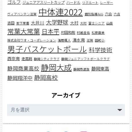
ゴルフ
ジュニアアスリートカップ
ハードル
リクルート
レーサー
中体連2022
六合
ヴィアベンテン滋賀
個別指導Axis
六合
大学野球
大井川
大村
吉田
坂下茉優
大村
富士シニア
山岳
常葉大常葉
日本平
村田和哉
村越圭佑
松原亜美
清水南
株式会社ワオ・コーポレーション
海野颯人
滋賀
田町小
男子バスケットボール
科学技術
西奈南
走高跳
静岡シティクラブ
静岡ジュニアソフトボールクラブ
静岡大成
静岡商業高校
静岡東高
静岡市選抜
静岡高校
静岡翔洋中
アーカイブ
ア
ー
カ
イ