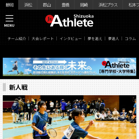
静岡
浜松
郡山
豊橋
岡崎
浜松プラス
松本
MENU
チーム紹介
大会レポート
インタビュー
夢を追え
夢追人
コラム
新人戦