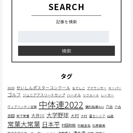
SEARCH
記事を検索
検
索:
検索
タグ
せいしんポスターコンクール
2020
なでしこ
アナウンサー
キーパー
ゴルフ
ジュニアアスリートカップ
ハードル
リクルート
レーサー
中体連2022
六合
ヴィアベンテン滋賀
個別指導Axis
六合
大学野球
大井川
大村
吉田
坂下茉優
大村
富士シニア
山岳
常葉大常葉
日本平
村田和哉
村越圭佑
松原亜美
清水南