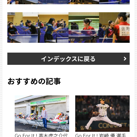
インデックスに戻る
おすすめの記事
Go For It ! 高木虎之介代
Go For It ! 岩崎 優 選手