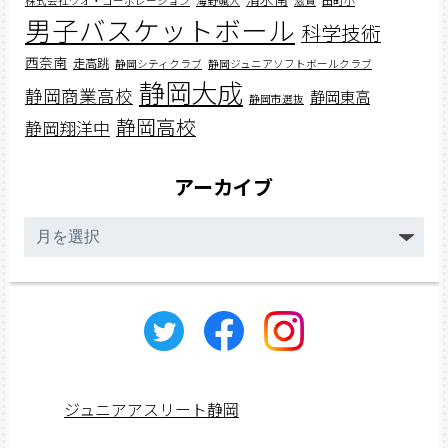
株式会社ワオ・コーポレーション
海野颯人
滋賀
田町小
男子バスケットボール
科学技術
西奈南
走高跳
静岡シティクラブ
静岡ジュニアソフトボールクラブ
静岡大成
静岡商業高校
静岡東高
静岡市選抜
静岡高校
静岡翔洋中
アーカイブ
ア
ー
カ
イ
ブ
ジュニアアスリート静岡