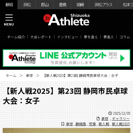
静岡
浜松
郡山
豊橋
岡崎
浜松プラス
松本
MENU
チーム紹介
大会レポート
インタビュー
夢を追え
夢追人
コラム
ホーム
卓球
【新人戦2025】第23回 静岡市民卓球大会：女子
【新人戦2025】第23回 静岡市民卓球
大会：女子
2025/12/05
卓球
,
ギャラリー
卓球
,
静岡南
,
安東
,
新人戦
,
新人戦2025