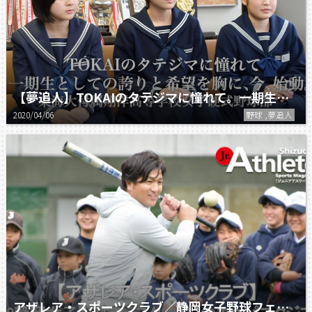
【夢追人】TOKAIのタテジマに憧れて。一期生としての誇りと希望を胸に、今、始動。
2020/04/06
野球 ,夢追人
アザレア・スポーツクラブ／静岡女子野球フェスタ2020