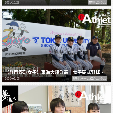
2021/10/29
野球 ,コラム
【静岡野球女子】東海大翔洋高 女子硬式野球部始動！！
2020/06/05
野球 ,チーム紹介,コラム