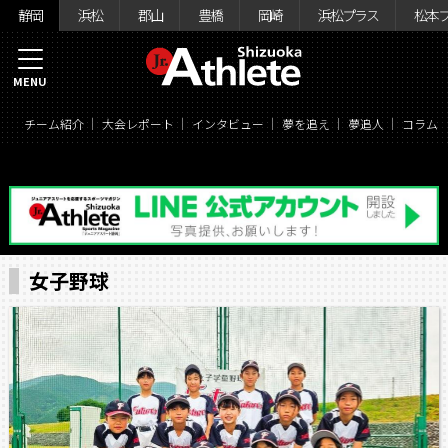
静岡
浜松
郡山
豊橋
岡崎
浜松プラス
松本
MENU
チーム紹介
大会レポート
インタビュー
夢を追え
夢追人
コラム
女子野球