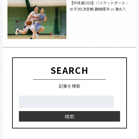
【中体連2026】バスケットボール：
女子3位決定戦 静岡翔洋 vs 清水八
SEARCH
記事を検索
検
索:
検索