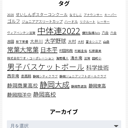
タグ
せいしんポスターコンクール
2020
なでしこ
アナウンサー
キーパー
ゴルフ
ジュニアアスリートカップ
ハードル
リクルート
レーサー
中体連2022
六合
ヴィアベンテン滋賀
個別指導Axis
六合
大学野球
大井川
大村
吉田
坂下茉優
大村
富士シニア
山岳
常葉大常葉
日本平
村田和哉
村越圭佑
松原亜美
清水南
株式会社ワオ・コーポレーション
海野颯人
滋賀
田町小
男子バスケットボール
科学技術
西奈南
走高跳
静岡シティクラブ
静岡ジュニアソフトボールクラブ
静岡大成
静岡商業高校
静岡東高
静岡市選抜
静岡高校
静岡翔洋中
アーカイブ
ア