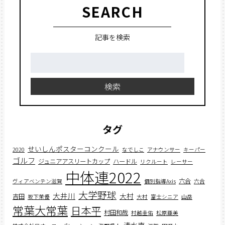
SEARCH
記事を検索
検
索:
検索
タグ
せいしんポスターコンクール
2020
なでしこ
アナウンサー
キーパー
ゴルフ
ジュニアアスリートカップ
ハードル
リクルート
レーサー
中体連2022
六合
ヴィアベンテン滋賀
個別指導Axis
六合
大学野球
大井川
大村
吉田
坂下茉優
大村
富士シニア
山岳
常葉大常葉
日本平
村田和哉
村越圭佑
松原亜美
清水南