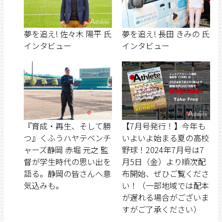
夢を追え! 佐々木 陽平 氏
夢を追え! 長田 きみの 氏
インタビュー
インタビュー
『育成・再生、そして勝
【7月号発行！】今年も
つ』くふうハヤテベンチ
いよいよ始まる夏の高校
ャーズ静岡 赤堀 元之 監
野球！2024年7月号は7
督が学生時代の思い出を
月5日（金）より順次配
語る。静岡の皆さんへ意
布開始、ぜひご覧くださ
気込みも。
い！（一部地域では配本
が遅れる場合がございま
すがご了承ください）