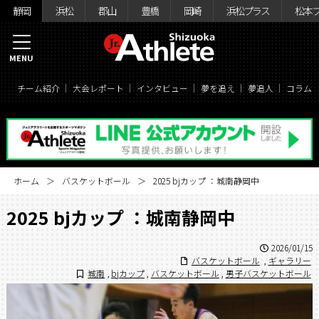
静岡
浜松
郡山
豊橋
岡崎
浜松プラス
松本
MENU
チーム紹介
大会レポート
インタビュー
夢を追え
夢追人
コラム
ホーム
バスケットボール
2025 bjカップ ：城南静岡中
2025 bjカップ ：城南静岡中
2026/01/15
バスケットボール
,
ギャラリー
城南
,
bjカップ
,
バスケットボール
,
男子バスケットボール