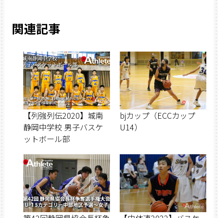
関連記事
【列強列伝2020】城南
bjカップ（ECCカップ
静岡中学校 男子バスケ
U14）
ットボール部
第42回静岡県協会長杯争
【中体連2022】バスケ