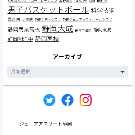
株式会社ワオ・コーポレーション
海野颯人
滋賀
田町小
男子バスケットボール
科学技術
西奈南
走高跳
静岡シティクラブ
静岡ジュニアソフトボールクラブ
静岡大成
静岡商業高校
静岡東高
静岡市選抜
静岡高校
静岡翔洋中
アーカイブ
ア
ー
カ
イ
ブ
ジュニアアスリート静岡