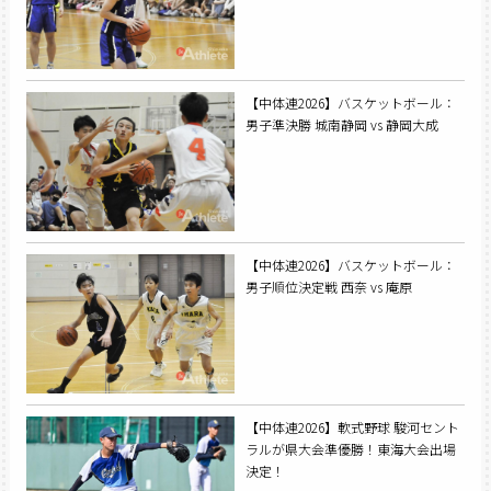
【中体連2026】バスケットボール：
男子準決勝 城南静岡 vs 静岡大成
【中体連2026】バスケットボール：
男子順位決定戦 西奈 vs 庵原
【中体連2026】軟式野球 駿河セント
ラルが県大会準優勝！東海大会出場
決定！