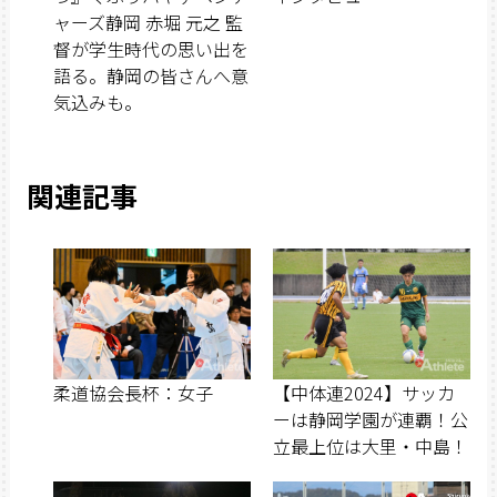
ャーズ静岡 赤堀 元之 監
督が学生時代の思い出を
語る。静岡の皆さんへ意
気込みも。
関連記事
柔道協会長杯：女子
【中体連2024】サッカ
ーは静岡学園が連覇！公
立最上位は大里・中島！