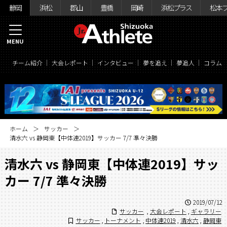
静岡
浜松
郡山
豊橋
岡崎
浜松プラス
松本
MENU
チーム紹介
大会レポート
インタビュー
夢を追え
夢追人
コラム
ホーム
サッカー
清水六 vs 静岡東【中体連2019】サッカー 7/7 準々決勝
清水六 vs 静岡東【中体連2019】サッ
カー 7/7 準々決勝
2019/07/12
サッカー
,
大会レポート
,
ギャラリー
サッカー
,
トーナメント
,
中体連2019
,
清水六
,
静岡東