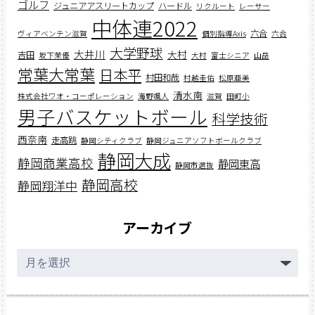
ゴルフ
ジュニアアスリートカップ
ハードル
リクルート
レーサー
中体連2022
六合
ヴィアベンテン滋賀
個別指導Axis
六合
大学野球
大井川
大村
吉田
坂下茉優
大村
富士シニア
山岳
常葉大常葉
日本平
村田和哉
村越圭佑
松原亜美
清水南
株式会社ワオ・コーポレーション
海野颯人
滋賀
田町小
男子バスケットボール
科学技術
西奈南
走高跳
静岡シティクラブ
静岡ジュニアソフトボールクラブ
静岡大成
静岡商業高校
静岡東高
静岡市選抜
静岡高校
静岡翔洋中
アーカイブ
ア
ー
カ
イ