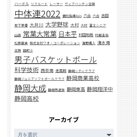
ハードル
リクルート
レーサー
ヴィアベンテン滋賀
中体連2022
六合
吉田
個別指導Axis
六合
大学野球
大井川
大村
坂下茉優
大村
富士シニア
常葉大常葉
日本平
村田和哉
山岳
村越圭佑
清水南
松原亜美
株式会社ワオ・コーポレーション
海野颯人
滋賀
田町小
男子バスケットボール
科学技術
西奈南
走高跳
静岡シティクラブ
静岡商業高校
静岡ジュニアソフトボールクラブ
静岡大成
静岡翔洋中
静岡東高
静岡市選抜
静岡高校
アーカイブ
ア