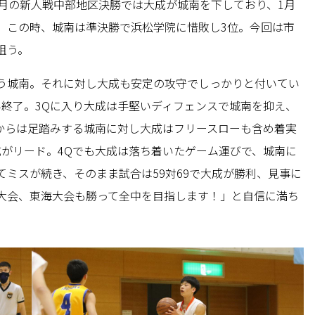
2月の新人戦中部地区決勝では大成が城南を下しており、1月
。この時、城南は準決勝で浜松学院に惜敗し3位。今回は市
狙う。
う城南。それに対し大成も安定の攻守でしっかりと付いてい
前半終了。3Qに入り大成は手堅いディフェンスで城南を抑え、
こからは足踏みする城南に対し大成はフリースローも含め着実
大成がリード。4Qでも大成は落ち着いたゲーム運びで、城南に
ミスが続き、そのまま試合は59対69で大成が勝利、見事に
大会、東海大会も勝って全中を目指します！」と自信に満ち