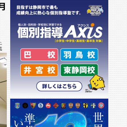
月
ト
成