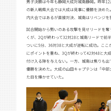
男子決勝は今年も静岡大成対城南静岡。昨年1
の新人戦県大会では大成は見事に優勝を決めた
内大会ではあるが直接対決、城南はリベンジを
試合開始から勢いのある攻撃を見せリードを奪
くが、2Qが終わって32対28と城南リードで
ついに5分、36対38と大成が逆転に成功。こ
にポイントを重ね、3Qが終わって42対48と
付け入る隙を与えない。一方、城南は焦りも出て
優勝を決めた。大成の山田キャプテンは「中部
た目を輝かせていた。