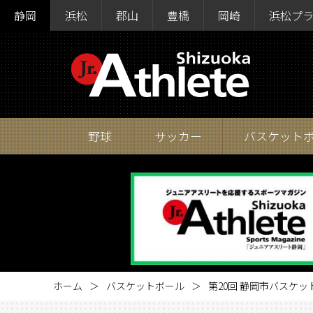
静岡
浜松
郡山
豊橋
岡崎
浜松プ
野球
サッカー
バスケット
ホーム
バスケットボール
第20回 静岡市バスケ