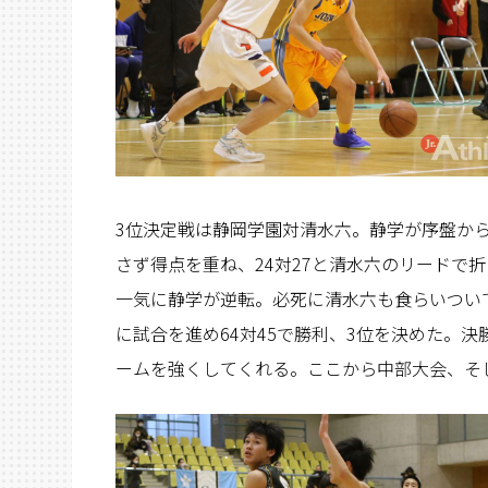
3位決定戦は静岡学園対清水六。静学が序盤か
さず得点を重ね、24対27と清水六のリードで
一気に静学が逆転。必死に清水六も食らいつい
に試合を進め64対45で勝利、3位を決めた。
ームを強くしてくれる。ここから中部大会、そ