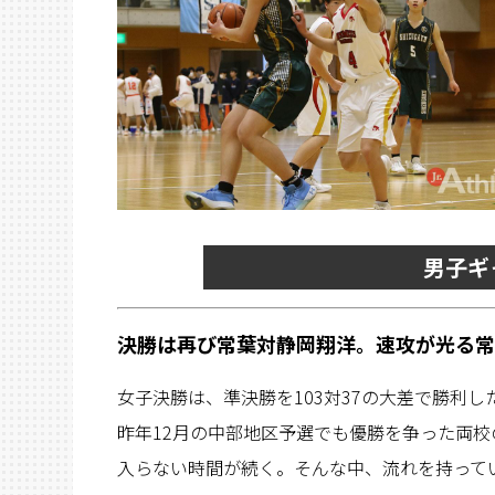
男子ギ
決勝は再び常葉対静岡翔洋。速攻が光る常
女子決勝は、準決勝を103対37の大差で勝利
昨年12月の中部地区予選でも優勝を争った両
入らない時間が続く。そんな中、流れを持って