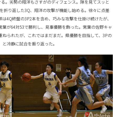
ける。劣勢の翔洋もさすがのディフェンス。隙を見てスッと
半を折り返した3Q、翔洋の攻撃が機能し始める。徐々に点差
は4Q終盤の3P2本を含め、巧みな攻撃を仕掛け続けたが、
葉が64対53で勝利し、見事優勝を飾った。常葉の佐野キャ
重ねられたが、これではまだまだ。県優勝を目指して、3Pの
」と冷静に試合を振り返った。