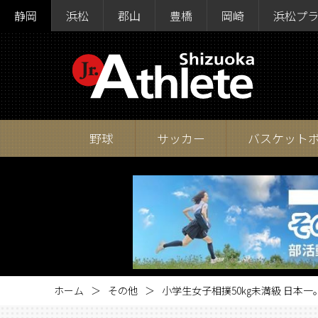
静岡
浜松
郡山
豊橋
岡崎
浜松プ
野球
サッカー
バスケット
ホーム
その他
小学生女子相撲50㎏未満級 日本