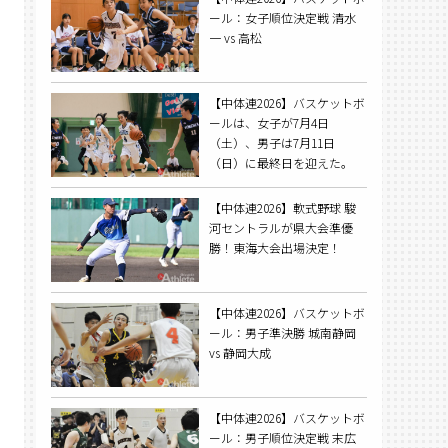
ール：女子順位決定戦 清水
一 vs 高松
【中体連2026】バスケットボ
ールは、女子が7月4日
（土）、男子は7月11日
（日）に最終日を迎えた。
【中体連2026】軟式野球 駿
河セントラルが県大会準優
勝！東海大会出場決定！
【中体連2026】バスケットボ
ール：男子準決勝 城南静岡
vs 静岡大成
【中体連2026】バスケットボ
ール：男子順位決定戦 末広