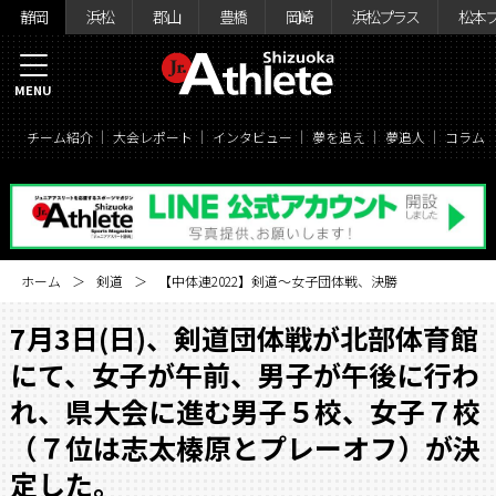
静岡
浜松
郡山
豊橋
岡崎
浜松プラス
松本
MENU
チーム紹介
大会レポート
インタビュー
夢を追え
夢追人
コラム
ホーム
剣道
【中体連2022】剣道〜女子団体戦、決勝
7月3日(日)、剣道団体戦が北部体育館
にて、女子が午前、男子が午後に行わ
れ、県大会に進む男子５校、女子７校
（７位は志太榛原とプレーオフ）が決
定した。