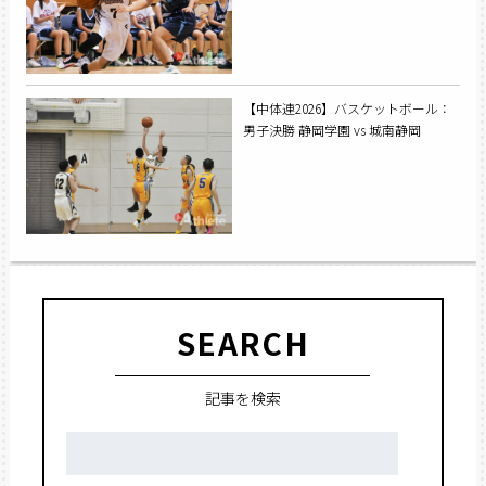
【中体連2026】バスケットボール：
男子決勝 静岡学園 vs 城南静岡
SEARCH
記事を検索
検
索: