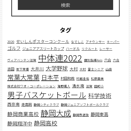
検索
タグ
せいしんポスターコンクール
2020
なでしこ
アナウンサー
キーパー
ゴルフ
ジュニアアスリートカップ
ハードル
リクルート
レーサー
中体連2022
六合
ヴィアベンテン滋賀
個別指導Axis
六合
大学野球
大井川
大村
吉田
坂下茉優
大村
富士シニア
山岳
常葉大常葉
日本平
村田和哉
村越圭佑
松原亜美
清水南
株式会社ワオ・コーポレーション
海野颯人
滋賀
田町小
男子バスケットボール
科学技術
西奈南
走高跳
静岡シティクラブ
静岡ジュニアソフトボールクラブ
静岡大成
静岡商業高校
静岡東高
静岡市選抜
静岡高校
静岡翔洋中