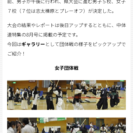
前、男子が午後に行われ、県大会に進む男子５校、女子
７校（７位は志太榛原とプレーオフ）が決定した。
大会の結果やレポートは後日アップするとともに、中体
連特集の8月号に掲載の予定です。
今回は
ギャラリー
として団体戦の様子をピックアップで
ご紹介！
女子団体戦