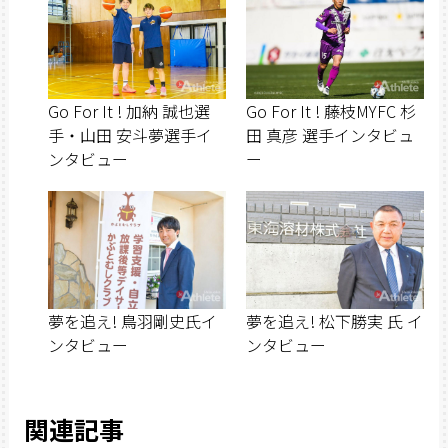
Go For It ! 加納 誠也選
Go For It ! 藤枝MYFC 杉
手・山田 安斗夢選手イ
田 真彦 選手インタビュ
ンタビュー
ー
夢を追え! 鳥羽剛史氏イ
夢を追え! 松下勝実 氏 イ
ンタビュー
ンタビュー
関連記事