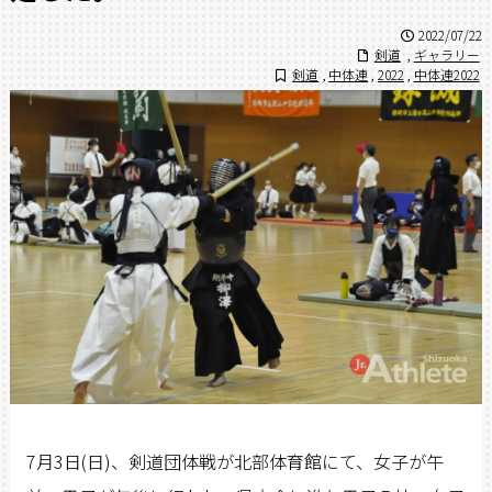
2022/07/22
剣道
,
ギャラリー
剣道
,
中体連
,
2022
,
中体連2022
7月3日(日)、剣道団体戦が北部体育館にて、女子が午