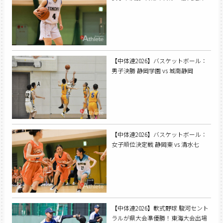
【中体連2026】バスケットボール：
男子決勝 静岡学園 vs 城南静岡
【中体連2026】バスケットボール：
女子順位決定戦 静岡東 vs 清水七
【中体連2026】軟式野球 駿河セント
ラルが県大会準優勝！東海大会出場