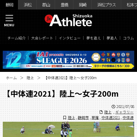
静岡
浜松
郡山
豊橋
岡崎
浜松プラス
松本
MENU
チーム紹介
大会レポート
インタビュー
夢を追え
夢追人
コラム
ホーム
陸上
【中体連2021】陸上〜女子200m
【中体連2021】陸上〜女子200m
2021/07/08
陸上
,
ギャラリー
陸上
,
静岡市
,
草薙
,
中体連2021
,
中体連