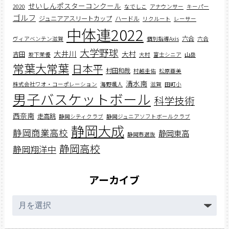
せいしんポスターコンクール
2020
なでしこ
アナウンサー
キーパー
ゴルフ
ジュニアアスリートカップ
ハードル
リクルート
レーサー
中体連2022
六合
ヴィアベンテン滋賀
個別指導Axis
六合
大学野球
大井川
大村
吉田
坂下茉優
大村
富士シニア
山岳
常葉大常葉
日本平
村田和哉
村越圭佑
松原亜美
清水南
株式会社ワオ・コーポレーション
海野颯人
滋賀
田町小
男子バスケットボール
科学技術
西奈南
走高跳
静岡シティクラブ
静岡ジュニアソフトボールクラブ
静岡大成
静岡商業高校
静岡東高
静岡市選抜
静岡高校
静岡翔洋中
アーカイブ
ア
ー
カ