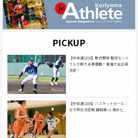
PICKUP
【中体連2026】軟式野球 駿河セント
ラルが県大会準優勝！東海大会出場
決定！
【中体連2026】バスケットボール：
女子順位決定戦 静岡東 vs 清水七