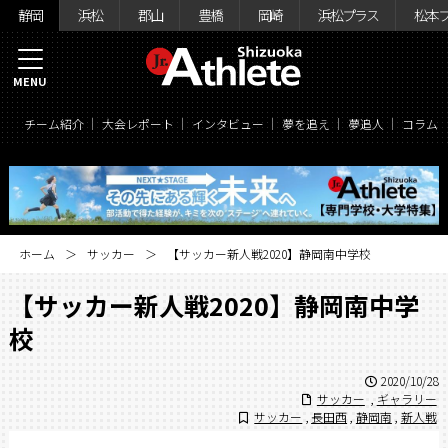
静岡
浜松
郡山
豊橋
岡崎
浜松プラス
松本
MENU
チーム紹介
大会レポート
インタビュー
夢を追え
夢追人
コラム
ホーム
サッカー
【サッカー新人戦2020】静岡南中学校
【サッカー新人戦2020】静岡南中学
校
2020/10/28
サッカー
,
ギャラリー
サッカー
,
長田西
,
静岡南
,
新人戦