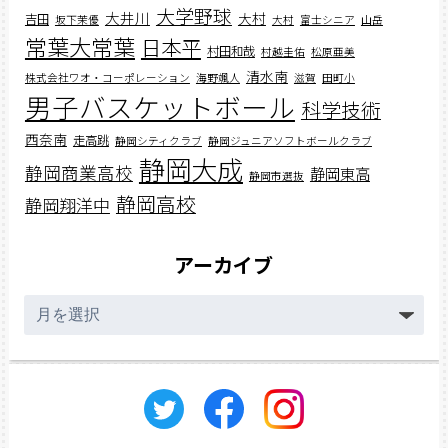
大学野球
大井川
大村
吉田
坂下茉優
大村
富士シニア
山岳
常葉大常葉
日本平
村田和哉
村越圭佑
松原亜美
清水南
株式会社ワオ・コーポレーション
海野颯人
滋賀
田町小
男子バスケットボール
科学技術
西奈南
走高跳
静岡シティクラブ
静岡ジュニアソフトボールクラブ
静岡大成
静岡商業高校
静岡東高
静岡市選抜
静岡高校
静岡翔洋中
アーカイブ
ア
ー
カ
イ
ブ