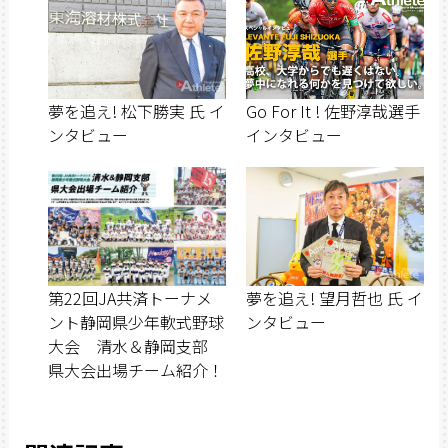
夢を追え! 松下勝実 氏 イ
Go For It ! 佐野淳哉選手
ンタビュー
インタビュー
第22回JA共済トーナメ
夢を追え! 望月哲也 氏 イ
ント静岡県少年軟式野球
ンタビュー
大会 清水＆静岡支部
県大会出場チーム紹介！