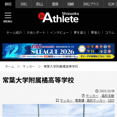
静岡
浜松
郡山
豊橋
岡崎
浜松プラス
松本
MENU
チーム紹介
大会レポート
インタビュー
夢を追え
夢追人
コラム
ホーム
サッカー
常葉大学附属橘高等学校
常葉大学附属橘高等学校
2025/10/09
サッカー
,
高校生版
サッカー
,
常葉橘
,
高校サッカー
,
2025