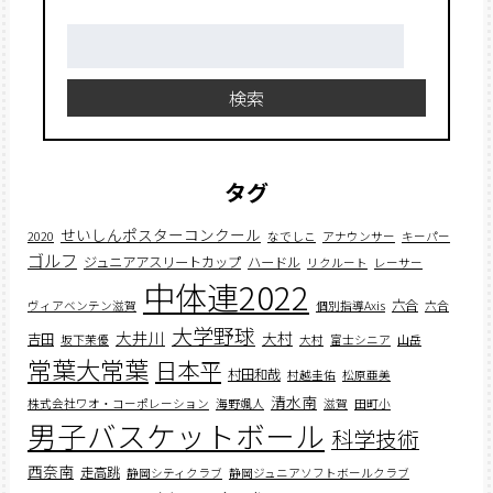
検
索:
検索
タグ
せいしんポスターコンクール
2020
なでしこ
アナウンサー
キーパー
ゴルフ
ジュニアアスリートカップ
ハードル
リクルート
レーサー
中体連2022
六合
ヴィアベンテン滋賀
個別指導Axis
六合
大学野球
大井川
大村
吉田
坂下茉優
大村
富士シニア
山岳
常葉大常葉
日本平
村田和哉
村越圭佑
松原亜美
清水南
株式会社ワオ・コーポレーション
海野颯人
滋賀
田町小
男子バスケットボール
科学技術
西奈南
走高跳
静岡シティクラブ
静岡ジュニアソフトボールクラブ