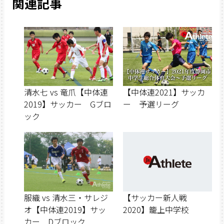
関連記事
清水七 vs 竜爪【中体連
【中体連2021】サッカ
2019】サッカー Gブロ
ー 予選リーグ
ック
服織 vs 清水三・サレジ
【サッカー新人戦
オ【中体連2019】サッ
2020】籠上中学校
カー Dブロック