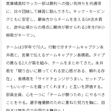
常葉橘高校サッカー部は勝利への強い気持ちを共通項
に、日々団結して練習に励んできた。キック・セービン
グともに安定し、最後方からチームを支えるGK志水君
と、途中出場からの得点に期待が寄せられる1年生FW小
柳君がキーマン。
チームは3学年で70人。行動で示すチームキャプテン永
井君と、言葉で伝えるゲームキャプテン長橋君。タイプ
の異なる2人が肩を組み、チームをまとめてきた。永井
君を「競り合いに勝ってくれる安心感がある、頼れる存
在」、長橋君を「サイドチェンジがうまい。セットプレ
ーもいいボールを蹴ってくれます」と互いを評価する。
部員全員、心を一つに「チームが勝つため」にやるべき
ことをやる。選手権優勝のために重ねた努力を胸に、目
指すは無失点で全国の大舞台へ！